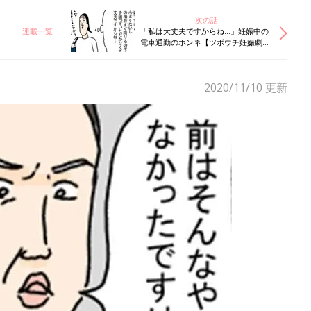
次の話
連載一覧
「私は大丈夫ですからね…」妊娠中の
電車通勤のホンネ【ツボウチ妊娠劇場
#６】
2020/11/10
更新