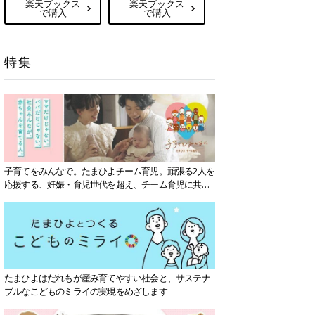
楽天ブックス
楽天ブックス
で購入
で購入
特集
子育てをみんなで。たまひよチーム育児。頑張る2人を
応援する、妊娠・育児世代を超え、チーム育児に共感
する社会を目指していきます。
たまひよはだれもが産み育てやすい社会と、サステナ
ブルなこどものミライの実現をめざします