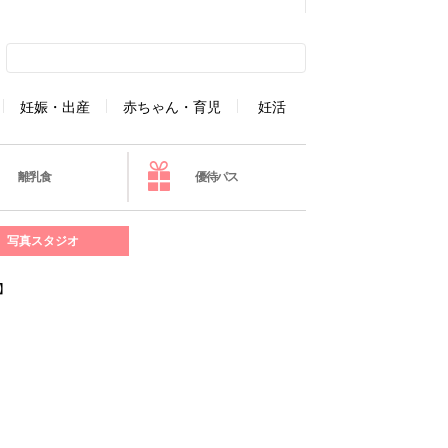
妊娠・出産
赤ちゃん・育児
妊活
離乳食
優待パス
写真スタジオ
】