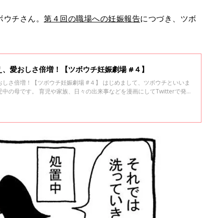
ボウチさん。
第４回の職場への妊娠報告
につづき、ツボ
、愛おしさ倍増！【ツボウチ妊娠劇場 #４】
しさ倍増！【ツボウチ妊娠劇場 #４】 はじめまして、ツボウチといいま
児中の母です。 育児や家族、日々の出来事などを漫画にしてTwitterで発
ullalongduck）。 今回は、エコー写真と職場への妊娠報告のお話で