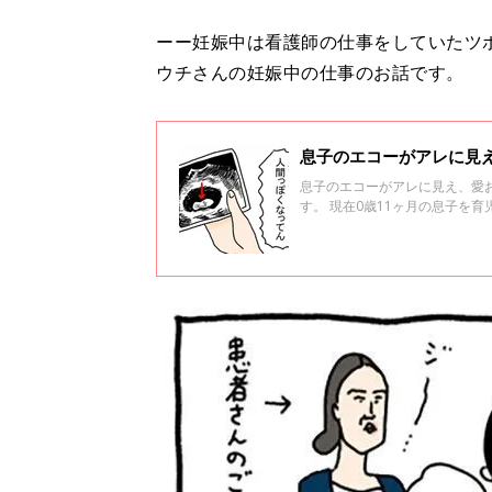
ーー妊娠中は看護師の仕事をしていたツ
ウチさんの妊娠中の仕事のお話です。
息子のエコーがアレに見え
息子のエコーがアレに見え、愛お
す。 現在0歳11ヶ月の息子を育
信しています（ツボウチさん／@p
す。