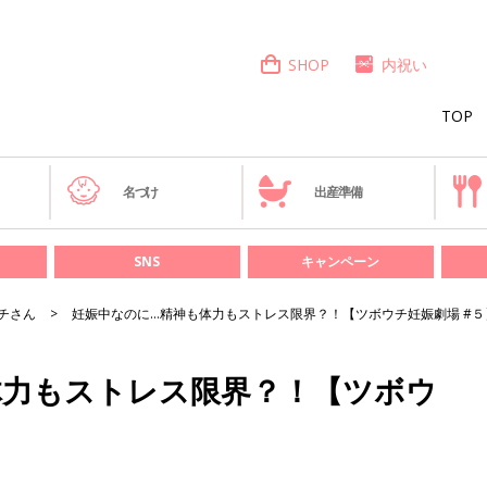
SHOP
内祝い
TOP
き
名づけ
出産準備
SNS
キャンペーン
チさん
妊娠中なのに…精神も体力もストレス限界？！【ツボウチ妊娠劇場 #５
体力もストレス限界？！【ツボウ