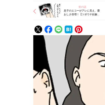
前の話
息子のエコーがアレに見え、愛
おしさ倍増！【ツボウチ妊娠劇
場 #４】