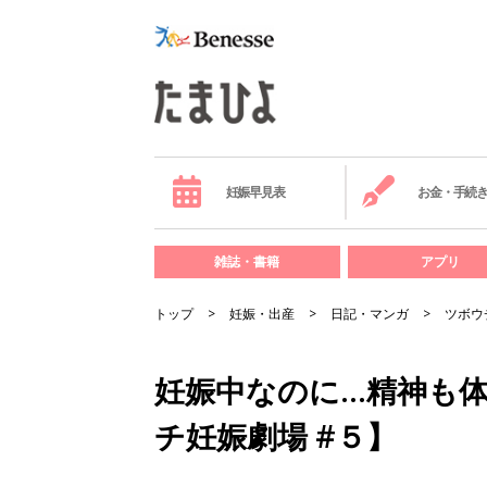
妊娠早見表
お金・手続
雑誌・書籍
アプリ
トップ
妊娠・出産
日記・マンガ
ツボウ
妊娠中なのに…精神も
チ妊娠劇場 #５】