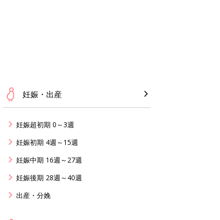
妊娠・出産
妊娠超初期 0～3週
妊娠初期 4週～15週
妊娠中期 16週～27週
妊娠後期 28週～40週
出産・分娩