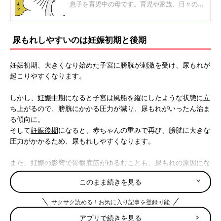
息子を育児中の母です。育児や家族、日々の出
来事などを漫画にしてTwitterで発信しています
（ツボウチさん／@pullalongduck）。今回は
妊娠中のおしっこのお話です。
尿もれしやすいのは妊娠初期と後期
妊娠初期、大きくなり始めた子宮に膀胱が刺激を受け、尿もれが
起こりやすくなります。
しかし、
妊娠中期
になると子宮は風船を縦にしたような状態に立
ち上がるので、膀胱にかかる圧力が減り、尿もれがいったん治ま
る傾向に。
そして
妊娠後期
になると、赤ちゃんの重みで再び、膀胱に大きな
圧力がかかるため、尿もれしやすくなります。
また、妊娠の影響で骨盤底筋がゆるむことも、尿もれの原因にな
ります。
このまま続きを見る
骨盤ベルトで改善する場合も
サクサク読める！お気に入り記事を登録可能
アプリで続きを見る
尿もれは妊娠期特有のことなので、生理用ナプキンや尿もれパッ