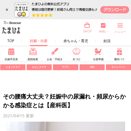
×
内祝い
SHOP
メニュー
TOP
妊娠・出産
赤ちゃん・育児
妊活
妊娠早見表
産院検索
お金・手続き
名づけ
出産準備
優待パス
たまごクラブ
ひよこクラブ
アプリ
SNS
キャンペーン
その腰痛大丈夫？妊娠中の尿漏れ・頻尿からか
かる感染症とは【産科医】
2021/04/15
更新