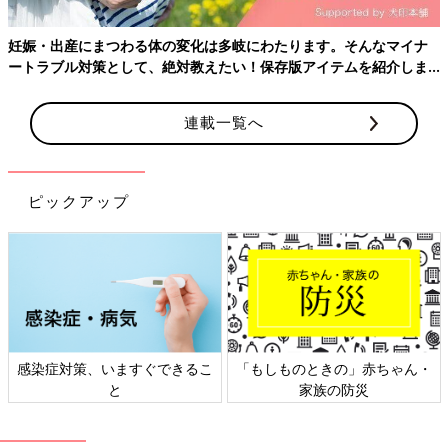
んなマイナ
を紹介しま
連載一覧へ
ピックアップ
」赤ちゃん・
日本外来小児科学会リーフレッ
六星占術 細木かお
防災
ト検討会
相談