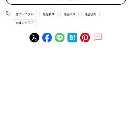
ドをあてて乗りきりましょう。
妊娠中期の尿もれは、骨盤ベルトを装着すると子宮による膀胱圧
体のトラブル
妊娠初期
妊娠中期
妊娠後期
迫を緩和するため、多少改善する場合もあります。骨盤ベルトを
たまごクラブ
装着する場合は、必ず
産院
に確認をして、正しく装着しましょ
う。
頻尿も妊婦ならではの悩み。我慢は禁物
尿もれ同様に、
妊娠初期
は大きくなり始めた子宮に膀胱が刺激さ
れて、妊娠後期は赤ちゃんの重みで膀胱に圧力がかかることで、
頻尿になることがあります。妊娠期特有の一時的なものなので、
「今だけ」だと思って、乗りきりましょう。
尿意を我慢すると膀胱炎に
尿意があるのに我慢していると膀胱炎を起こすことがあります。
めんどうでも、まめにトイレに行くようにしましょう。外出先で
も、まずはトイレの場所をチェック！ ただし、夜中に何度もト
イレに起きるのはつらいので、寝る前だけは水分をとりすぎない