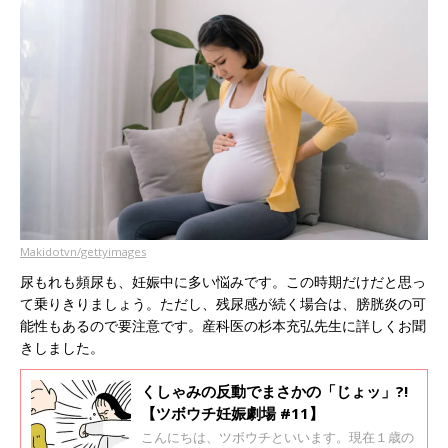
Makidotvn/gettyimages
尿もれも頻尿も、妊娠中に多い悩みです。この時期だけだと思っ
て乗りきりましょう。ただし、残尿感が続く場合は、膀胱炎の可
能性もあるので要注意です。産科医の杉本充弘先生に詳しくお聞
きしました。
くしゃみの反動でまさかの「じょッ」?!
【ツボウチ妊娠劇場 #11】
こんにちは、ツボウチといいます。現在１歳の