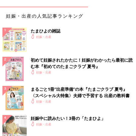
ようにしましょう。
妊娠・出産の人気記事ランキング
残尿感が続く場合は要注意！
たまひよの雑誌
妊娠中期以降は、大きくなった子宮に膀胱が押され、尿を全部出
妊娠・出産
しきれないこともあります。すっきりしない感じが残るのは生理
的な現象といえます。
ただし、残尿感が続く場合や、排尿時に痛みがあるときは膀胱炎
初めて妊娠されたかたに！妊娠がわかったら最初に読
の可能性もあるので、受診しましょう。
む本『初めてのたまごクラブ 夏号』
妊娠・出産
妊娠中は尿路感染症になりやすい
まるごと1冊“出産準備”の本『たまごクラブ 夏号』
尿路に細菌が感染して炎症が起きた状態を「尿路感染症」といい
〈スペシャル大特集〉夫婦で予習する 出産の教科書
ます。膀胱炎もその一つ。膀胱の中に大腸菌などの細菌が入り、
妊娠・出産
炎症を起こす病気です。妊娠中はホルモンの影響で尿道を締める
筋肉がゆるむため、膀胱に細菌が入りやすくなります。
妊娠中に読みたい！3冊の「たまひよ」
膀胱炎になった場合は、赤ちゃんに影響のない抗菌薬を服用して
妊娠・出産
治療します。