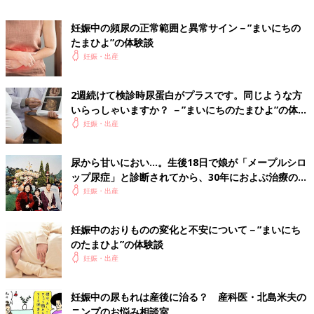
らない状態に陥り、なんとかしなければと必死
尿もれや頻尿に苦労するママは多いでしょう。しかし、妊娠期特
に検索し、たどり着いたトラブル解消法をご紹
有のことなので、めんどうでもこまめにトイレに行って乗りきり
妊娠中の頻尿の正常範囲と異常サイン－”まいにちの
介します。
ましょう。
たまひよ”の体験談
妊娠・出産
杉本充弘先生
Profile
2週続けて検診時尿蛋白がプラスです。同じような方
東都文京病院院長。日赤十字社医療センター周産母子・小児セン
いらっしゃいますか？ －”まいにちのたまひよ”の体験
ター顧問。
談
妊娠・出産
尿から甘いにおい…。生後18日で娘が「メープルシロ
ップ尿症」と診断されてから、30年におよぶ治療の
日々を振り返って【体験談】
妊娠・出産
妊娠中のおりものの変化と不安について－”まいにち
のたまひよ”の体験談
妊娠・出産
妊娠中の尿もれは産後に治る？ 産科医・北島米夫の
ニンプのお悩み相談室