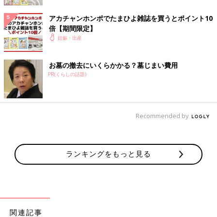
膀胱炎から腎盂腎炎になることも
アカチャンホンポでたまひよ雑誌を買うとポイント10
倍【期間限定】
膀胱炎が悪化し、細菌が尿管から腎臓に侵入すると、腎盂腎炎
妊娠・出産
（じんうじんえん）を発症する恐れがあります。腎盂腎炎は高熱
や腰痛を症状とすることが多く、悪化するとママは腎機能低下な
どになることも。また、流産や
早産
につながることがあるので、
お墓の撤去にいくらかかる？墓じまい費用
膀胱炎の段階で完治することが大切です。
PR(くらしの話題)
監修／杉本充弘先生 取材・文／栗本和佳子
Recommended by
参考／『最新! 初めての妊娠・出産新百科』2021年
(ベネッセ・ムック たまひよブックス たまひよ新百科シリーズ)
ランキングをもっと見る
おしっこが出ない！ 尿閉になった私を
救ってくれたのは…
過去2回の妊娠ではトラブル知らず。多少期間
はあいたけれど、きっと3回目も大丈夫、と油
断していた私に襲い掛かってきた最初の妊娠ト
ラブルは「尿閉」でした。外出先でどうにもな
関連記事