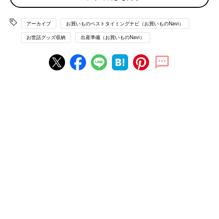
アーカイブ
お買いものベストタイミングナビ（お買いものNavi）
お世話グッズ収納
出産準備（お買いものNavi）
Damian Lugowski/gettyimages
「整理収納」メソッドの基本は、「必要なものを整えて・収め
る」ことで、美しく片づけるだけでなく、次のタイミングに使い
やすくすること。
表面上、物が散らかって見えないように「ただしまい込む・隠
す」ということではないのです。
そんな整理・収納の考え方の中から、赤ちゃんグッズやお世話用
品の収納にも役立ち、毎日のお世話をスムーズにするポイントを
５つご紹介します。
【赤ちゃんのお世話グッズ収納に役立つ整理収納メソッド】
●モノのサイズに合った収納を用意する