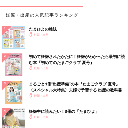
→スペースのムダがなくなり、出し入れがしやすくなります。
●モノの定位置を決める
→モノを探す手間がなくなり、いつでもさっと出して、さっと戻
妊娠・出産の人気記事ランキング
せるます。
●同じ作業で使うものはひとまとめに
たまひよの雑誌
→おむつ替え、お出かけなど、作業ごとにグッズをまとめると、
妊娠・出産
すぐお世話に取り掛かることができ、
時短
にも。
●「ラベリング」をする
→誰が見ても何がどこにあるかわかるので、お世話をシェアでき
初めて妊娠されたかたに！妊娠がわかったら最初に読
るようになります。
む本『初めてのたまごクラブ 夏号』
●アクション数を減らす
妊娠・出産
→作業の動線が整理されるので、お世話がスムーズになります。
赤ちゃんのお世話グッズも、この「整理収納メソッド」に沿って
まるごと1冊“出産準備”の本『たまごクラブ 夏号』
収納すると、お世話が手ぎわ良くできるようになります。
〈スペシャル大特集〉夫婦で予習する 出産の教科書
妊娠・出産
そんな「整理収納メソッド」に基づいて作られた収納グッズを４
つ紹介します。
妊娠中に読みたい！3冊の「たまひよ」
妊娠・出産