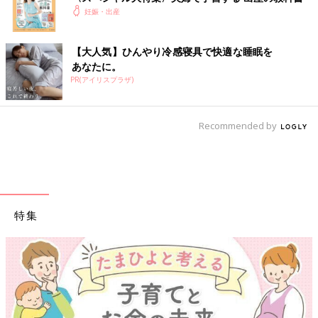
妊娠・出産
【整理収納メソッド 収納グッズ１】「モノに合ったサイ
ズ」＆「ひとまとめ」。「アクション数」も考えた、お世
【大人気】ひんやり冷感寝具で快適な睡眠を
話グッズ収納ケース
あなたに。
PR(アイリスプラザ)
Recommended by
特集