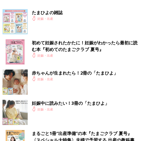
たまひよの雑誌
たまひよSHOPの収納シリーズは、赤ちゃんのお世話シーンを考
妊娠・出産
えて開発された、赤ちゃん用品専用収納。
赤ちゃん用品ならではの物のサイズ感に合わせる、「出す」
→「お世話する」→「しまう」という“お世話動線”を考えるな
初めて妊娠されたかたに！妊娠がわかったら最初に読
ど、整理収納メソッドを生かしてリニューアルされました。
む本『初めてのたまごクラブ 夏号』
妊娠・出産
「クラフト製家具シリーズ」と、布製の「お世話グッズ収納ケー
ス」があり、どちらも赤ちゃんがぶつかっても痛くなりにくい素
材なのも特徴の一つ。また、赤ちゃんのお世話はリビングで行う
赤ちゃんが生まれたら！2冊の「たまひよ」
ことが多いので、デザインはリビングにも置きやすいシンプルな
妊娠・出産
ものになっています。
クラフト製家具は軽量なので、模様替えする場合も気軽に移動が
妊娠中に読みたい！3冊の「たまひよ」
できて便利。赤ちゃんの成長や目的に合わせてフレキシブルに活
妊娠・出産
用できるので「ファースト家具」にぴったりです。
木製の大型家具と異なり、不要になったらコンパクトに畳んでリ
サイクルゴミ出すことができるのも嬉しいポイント。
まるごと1冊“出産準備”の本『たまごクラブ 夏号』
〈スペシャル大特集〉夫婦で予習する 出産の教科書