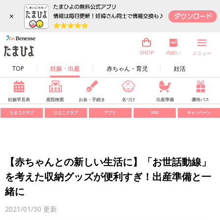
×
内祝い
SHOP
メニュー
TOP
妊娠・出産
赤ちゃん・育児
妊活
妊娠早見表
産院検索
お金・手続き
名づけ
出産準備
優待パス
たまごクラブ
ひよこクラブ
アプリ
SNS
キャンペーン
【赤ちゃんとの新しい生活に】「お世話動線」
を考えた収納グッズが便利すぎ！出産準備と一
緒に
2021/01/30
更新