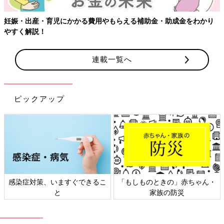
妊娠・出産・育児にかかる費用やもらえる補助金・助成金をわかり
やすく解説！
１つ目に紹介するのは、赤ちゃんケアグッズの収納ケース。
連載一覧へ
片手で持ち運びできる大きさなのに、爪切り・体温計などのお世
話グッズのほか、おむつ約3日分や、おしりふき、ビニール袋な
どがひとまとめにできる布製収納ケースです。さっと運んで、い
つでもどこでもおむつ替えがや赤ちゃんのお世話がパッと始めら
ピックアップ
れます。
屋根部分のフタは片手で開けて中身を取り出すことができたり、
おむつ替え以外にも使用シーンの多い「おしりふき」は外側の専
用ポケットに設置してそのまま取り出せるなど、お世話の時の
「アクション数を少なく」できるようにも考えられています。
大きすぎないサイズ感なので、そのまま車に積んで実家へ…とい
う場合にも便利！
感染症対策、いますぐできるこ
「もしものときの」赤ちゃん・
たまひよSHOPで「お世話グッズ収納ケース」
と
家族の防災
を見る