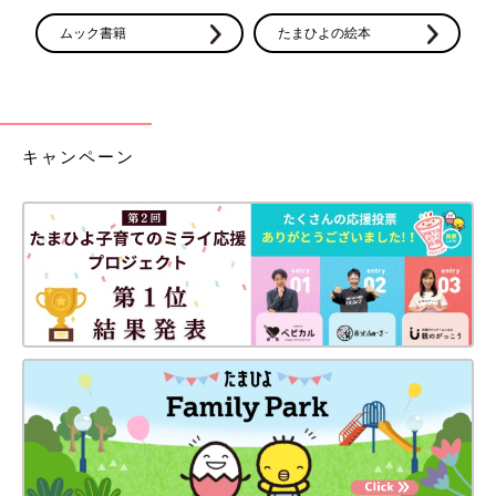
ムック書籍
たまひよの絵本
【クラフト製】ベビーチェスト お世話ごとに収納できる５引き出し
２つめはクラフト製のベビーチェスト。
サイズの小さいベビー服やスタイ、靴下などが上手にしまえる、
キャンペーン
大きすぎず、深すぎない引き出し収納です。「モノのサイズに合
っている」からこそ、出し入れもスムーズ。
また、「おむつ」「
沐浴
」「お着替え」「おでかけ」「おもち
ゃ」の5つのお世話シーンのインデックスシールつきなので、お
世話ごとに必要なものを一つの引き出しにまとめれば、家族との
共有もラクチン。「定位置収納」でどこに何があるかひとめでわ
かり、家族とのお世話シェアもしやすくなります。
引き出しごとに数字もついているので、成長したら「自分でお片
付けをする練習」に使う、というのもいいかもしれません。
たまひよSHOPで「クラフト製 ベビーチェス
ト」を見る