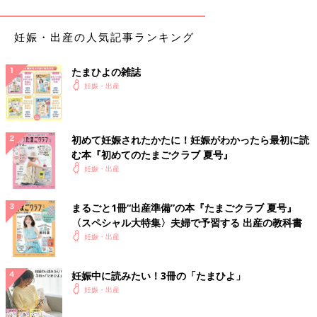
Q３：おなかの中の温度は？ 暑かったり、寒かったりし
ない？
妊娠・出産の人気記事ランキング
「おなかの中の温度は、外界の環境温度の影響を受けにくい、マ
たまひよの雑誌
マの体の深部体温に関係すると考えられています。深部体温は人
妊娠・出産
によって差があるものの、ほぼ一定。ママの深部体温が37度くら
いなら、羊水の温度もそのくらいだと考えられています。赤ちゃ
んはぬるめの湯船に使っているようなイメージです」
初めて妊娠されたかたに！妊娠がわかったら最初に読
む本『初めてのたまごクラブ 夏号』
おなかの中で、赤ちゃんはどんな風に過ごしている
妊娠・出産
の？
まるごと1冊“出産準備”の本『たまごクラブ 夏号』
胎動をすでに感じているママも、まだ感じないママも、おなかの
〈スペシャル大特集〉夫婦で予習する 出産の教科書
中で過ごす赤ちゃんの行動が気になりますよね。どんな風に過ご
妊娠・出産
しているのか、解説していただきます。
妊娠中に読みたい！3冊の「たまひよ」
Q４：赤ちゃんはいつ寝たり起きたりしているの？
妊娠・出産
「胎動から、
妊娠後期
には20～30分ごとに寝たり起きたりして