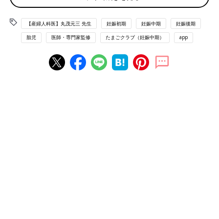
Q１：赤ちゃんは羊水の中で、苦しくないの？
【産婦人科医】丸茂元三 先生
妊娠初期
妊娠中期
妊娠後期
胎児
医師・専門家監修
たまごクラブ（妊娠中期）
app
「自分が水の中で生活することを考えると、つい『おなかの赤ち
ゃんは、苦しくないの？』と心配になりがちですが、赤ちゃんは
苦しくありません。理由は、子宮の中のある胎盤には、ママの血
液が満たされていて、へその緒を通じて、
胎児
へ酸素や栄養が送
られているからです。また胎盤は、不要になった二酸化炭素や老
廃物を戻す役割も果たしています」（丸茂先生・以下同）
Q２：水の中につかっているのに、赤ちゃんはふやけな
い？
「羊水と胎児の体液の成分はほとんど同じであることと、胎脂
（たいし）が羊水をはじくため、赤ちゃんはほとんどふやけませ
ん。おなかの赤ちゃんが包まれている“胎脂”とは、胎児の皮脂腺
からの脂肪性分泌物と、不要になった表皮細胞の混合物。ラード
のようなクリーム状です。羊水に浸され続けている赤ちゃんの皮
膚を、ひび割れや剝離（はくり）などから守ってくれます」