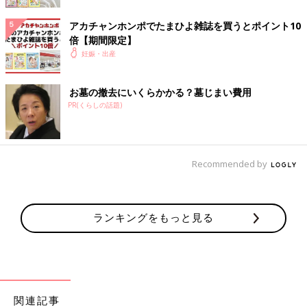
いることがわかっています。おなかの赤ちゃんの睡眠は、ママの
睡眠とはリンクしていません。ママが起きているときも、寝てい
アカチャンホンポでたまひよ雑誌を買うとポイント10
るときも、規則的に20～30分ごとに寝起きを繰り返していま
倍【期間限定】
す」
妊娠・出産
Q５：おなかの中で、赤ちゃんはうんちもするの？
お墓の撤去にいくらかかる？墓じまい費用
PR(くらしの話題)
「おなかの中で赤ちゃんは、羊水を飲んでおしっこはしますが、
食べ物を食べてはいないので便は作られず、排便もしません。た
だし、飲み込んだ胎脂や腸液、産毛（うぶげ）などは腸内にたま
Recommended by
っていて、産後すぐ、胎便（たいべん）という緑がかった黒い便
として排出されます」
監修／【産婦人科医】丸茂元三 先生
取材・文／たまごクラ
ブ編集部
ランキングをもっと見る
おなかの中の赤ちゃんのことが、少し、身近に感じられたのでは
ないでしょうか。
もっと詳しく知りたい方は、『中期のたまごクラブ』2025年春
号「夫婦で感じる胎動 今、おなかの中で何してる？”」をご覧
関連記事