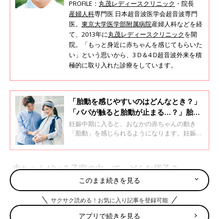
PROFILE：
丸茂レディースクリニック
・院長
産婦人科
専門医 日本超音波医学会超音波専門
医。
東京大学医学部附属病院
産婦人科などを経
て、2013年に
丸茂レディースクリニック
を開
院。「もっと身近に赤ちゃんを感じてもらいた
い」という思いから、3 D＆4 D超音波外来を積
極的に取り入れた診療をしています。
「胎動を感じやすいのはどんなとき？」
「パパが触ると胎動が止まる…？」胎動
の疑問を産婦人科医が回答
妊娠中期に入ると、おなかの赤ちゃんの動き
「胎動」を感じられるようになります。妊娠週
数が進むにつれ、胎動はどんどん強くなり、感
じる位置や動き方にもバリエーションが。いつ
ごろから、どんな胎動を感じることができるの
赤ちゃんがいる子宮の中って、どんな様子？
か、超音波検査で多くのおなかの中の赤ちゃん
を見てきた産婦人科医の丸茂元三先生に教えて
このまま続きを見る
もらいます。
赤ちゃんは、羊水（ようすい）に満たされた子宮の中で過ごして
サクサク読める！お気に入り記事を登録可能
いますが、苦しかったり、過ごしにくかったりはしないのでしょ
うか？
アプリで続きを見る