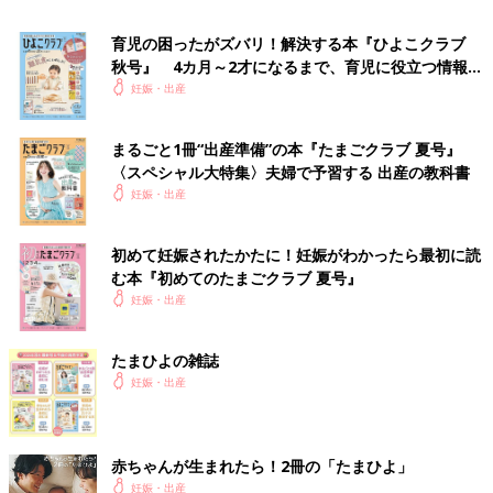
ください。
育児の困ったがズバリ！解決する本『ひよこクラブ
参考／『中期のたまごクラブ』2025年春号「夫婦で感じる胎
秋号』 4カ月～2才になるまで、育児に役立つ情報が
動 ”今、おなかの中で何してる？”」
いっぱい！
妊娠・出産
●掲載している情報は2025年3月現在のものです。
まるごと1冊“出産準備”の本『たまごクラブ 夏号』
〈スペシャル大特集〉夫婦で予習する 出産の教科書
『中期のたまごクラブ』2025年春号では、初めての胎動がどん
妊娠・出産
な感じかを詳しくリポートした「夫婦で感じる胎動 ”今、おな
かの中で何してる？”」があります。こちらもチェックしてみ
て。
初めて妊娠されたかたに！妊娠がわかったら最初に読
む本『初めてのたまごクラブ 夏号』
妊娠・出産
最新号はこちら！
たまひよの雑誌
妊娠・出産
赤ちゃんが生まれたら！2冊の「たまひよ」
妊娠・出産