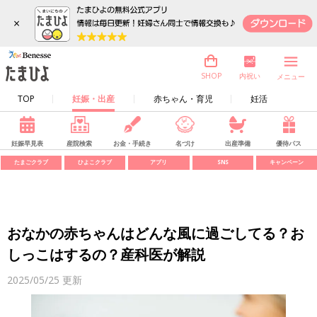
×
内祝い
SHOP
メニュー
TOP
妊娠・出産
赤ちゃん・育児
妊活
妊娠早見表
産院検索
お金・手続き
名づけ
出産準備
優待パス
たまごクラブ
ひよこクラブ
アプリ
SNS
キャンペーン
おなかの赤ちゃんはどんな風に過ごしてる？お
しっこはするの？産科医が解説
2025/05/25
更新