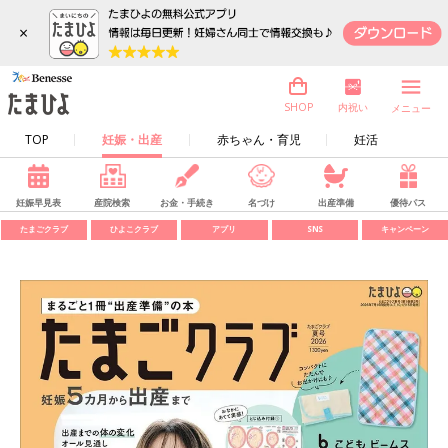
×
内祝い
SHOP
メニュー
TOP
妊娠・出産
赤ちゃん・育児
妊活
妊娠早見表
産院検索
お金・手続き
名づけ
出産準備
優待パス
たまごクラブ
ひよこクラブ
アプリ
SNS
キャンペーン