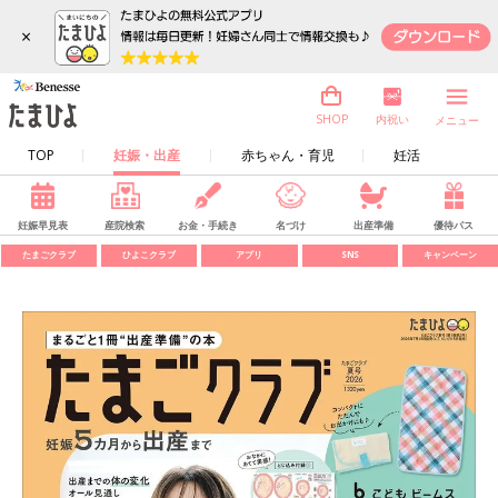
×
内祝い
SHOP
メニュー
TOP
妊娠・出産
赤ちゃん・育児
妊活
妊娠早見表
産院検索
お金・手続き
名づけ
出産準備
優待パス
たまごクラブ
ひよこクラブ
アプリ
SNS
キャンペーン