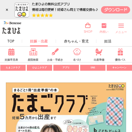
×
内祝い
SHOP
メニュー
TOP
妊娠・出産
赤ちゃん・育児
妊活
妊娠早見表
産院検索
お金・手続き
名づけ
出産準備
優待パス
たまごクラブ
ひよこクラブ
アプリ
SNS
キャンペーン