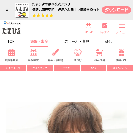
×
内祝い
SHOP
メニュー
TOP
妊娠・出産
赤ちゃん・育児
妊活
妊娠早見表
産院検索
お金・手続き
名づけ
出産準備
優待パス
たまごクラブ
ひよこクラブ
アプリ
SNS
キャンペーン