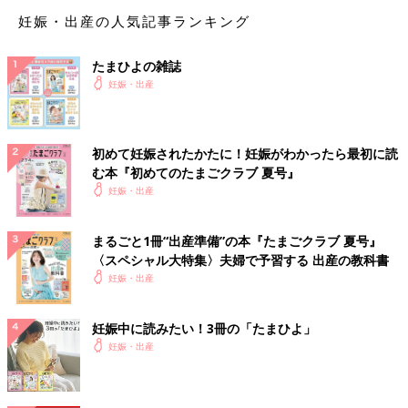
妊娠・出産の人気記事ランキング
たまひよの雑誌
妊娠・出産
初めて妊娠されたかたに！妊娠がわかったら最初に読
む本『初めてのたまごクラブ 夏号』
妊娠・出産
まるごと1冊“出産準備”の本『たまごクラブ 夏号』
〈スペシャル大特集〉夫婦で予習する 出産の教科書
妊娠・出産
妊娠中に読みたい！3冊の「たまひよ」
妊娠・出産