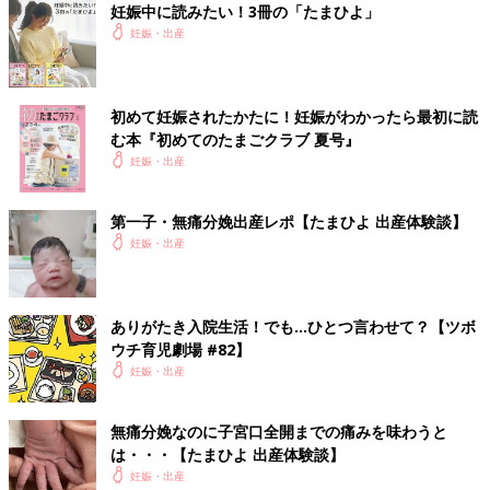
妊娠中に読みたい！3冊の「たまひよ」
妊娠・出産
初めて妊娠されたかたに！妊娠がわかったら最初に読
む本『初めてのたまごクラブ 夏号』
妊娠・出産
第一子・無痛分娩出産レポ【たまひよ 出産体験談】
妊娠・出産
ありがたき入院生活！でも…ひとつ言わせて？【ツボ
ウチ育児劇場 #82】
妊娠・出産
無痛分娩なのに子宮口全開までの痛みを味わうと
は・・・【たまひよ 出産体験談】
妊娠・出産