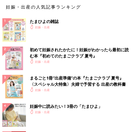
妊娠・出産の人気記事ランキング
たまひよの雑誌
妊娠・出産
初めて妊娠されたかたに！妊娠がわかったら最初に読
む本『初めてのたまごクラブ 夏号』
妊娠・出産
まるごと1冊“出産準備”の本『たまごクラブ 夏号』
〈スペシャル大特集〉夫婦で予習する 出産の教科書
妊娠・出産
妊娠中に読みたい！3冊の「たまひよ」
妊娠・出産