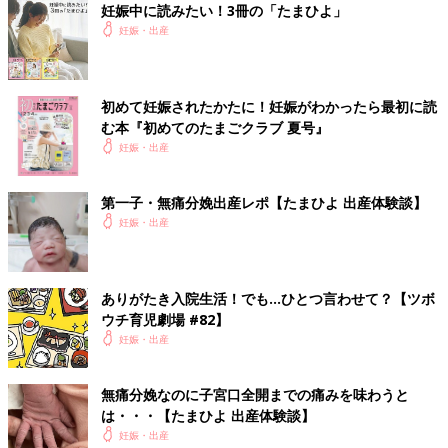
妊娠中に読みたい！3冊の「たまひよ」
妊娠・出産
初めて妊娠されたかたに！妊娠がわかったら最初に読
む本『初めてのたまごクラブ 夏号』
妊娠・出産
第一子・無痛分娩出産レポ【たまひよ 出産体験談】
妊娠・出産
ありがたき入院生活！でも…ひとつ言わせて？【ツボ
ウチ育児劇場 #82】
妊娠・出産
無痛分娩なのに子宮口全開までの痛みを味わうと
は・・・【たまひよ 出産体験談】
妊娠・出産