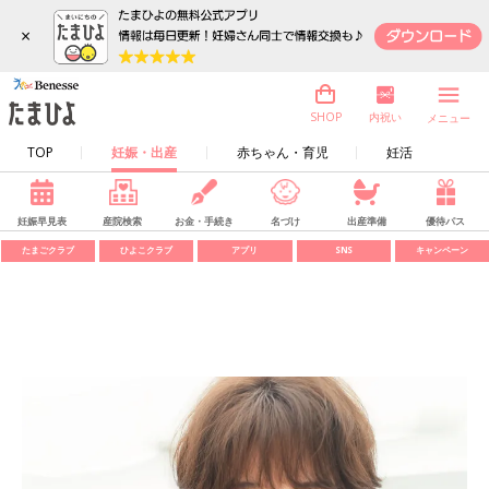
×
内祝い
SHOP
メニュー
TOP
妊娠・出産
赤ちゃん・育児
妊活
妊娠早見表
産院検索
お金・手続き
名づけ
出産準備
優待パス
たまごクラブ
ひよこクラブ
アプリ
SNS
キャンペーン