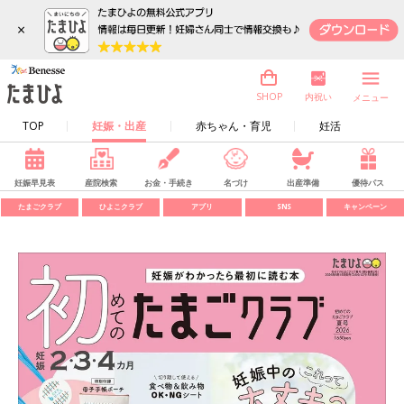
×
内祝い
SHOP
メニュー
TOP
妊娠・出産
赤ちゃん・育児
妊活
妊娠早見表
産院検索
お金・手続き
名づけ
出産準備
優待パス
たまごクラブ
ひよこクラブ
アプリ
SNS
キャンペーン