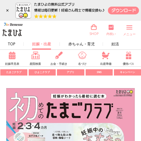
×
内祝い
SHOP
メニュー
TOP
妊娠・出産
赤ちゃん・育児
妊活
妊娠早見表
産院検索
お金・手続き
名づけ
出産準備
優待パス
たまごクラブ
ひよこクラブ
アプリ
SNS
キャンペーン