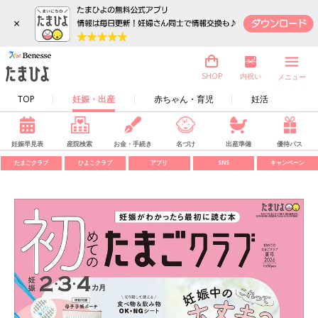
×
内祝い
SHOP
メニュー
TOP
妊娠・出産
赤ちゃん・育児
妊活
妊娠早見表
産院検索
お金・手続き
名づけ
出産準備
優待パス
たまごクラブ
ひよこクラブ
アプリ
SNS
キャンペーン