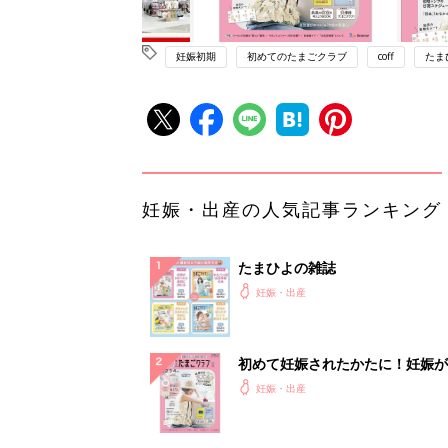
妊娠初期
初めてのたまごクラブ
coff
たま
妊娠・出産の人気記事ランキング
たまひよの雑誌
妊娠・出産
初めて妊娠されたかたに！妊娠が
ったら最初に読む本『初めてのた
妊娠・出産
クラブ 夏号』