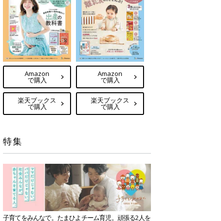
Amazon
Amazon
で購入
で購入
楽天ブックス
楽天ブックス
で購入
で購入
特集
子育てをみんなで。たまひよチーム育児。頑張る2人を