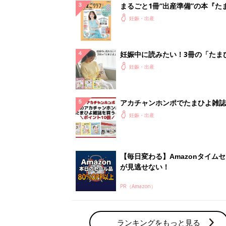
まるごと1冊“出産準備”の本『た
クラブ 夏号』〈スペシャル大特
妊娠・出産
夫婦で予習する 出産の教科書
妊娠中に読みたい！3冊の「たま
よ」
妊娠・出産
アカチャンホンポでたまひよ雑誌
うとポイント10倍【期間限定】
妊娠・出産
【毎日変わる】Amazonタイム
が見逃せない！
PR（Amazon）
ランキングをもっと見る