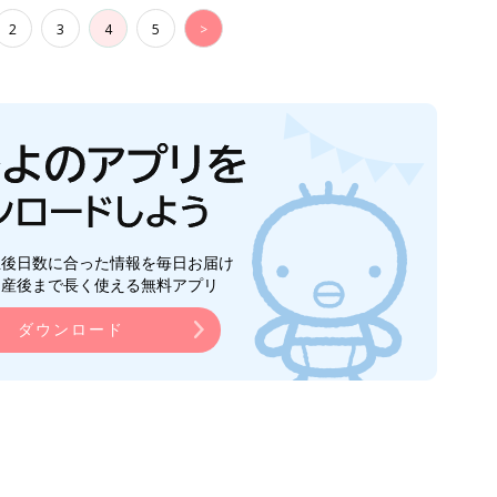
2
3
4
5
>
生後日数に合った情報を毎日お届け
ら産後まで長く使える無料アプリ
ダウンロード