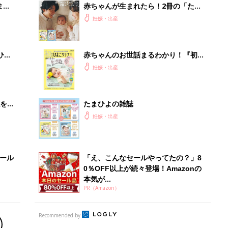
まご
赤ちゃんが生まれたら！2冊の「たま
集〉
ひよ」
妊娠・出産
ひ
赤ちゃんのお世話まるわかり！『初め
てのひよこクラブ 夏号』〈巻頭大特
妊娠・出産
集〉初めての授乳がうまくいく！ お
っぱい・ミルクの基本と夏のトラブル
解決テク
を買
たまひよの雑誌
妊娠・出産
セール
「え、こんなセールやってたの？」8
0％OFF以上が続々登場！Amazonの
本気が...
PR（Amazon）
Recommended by