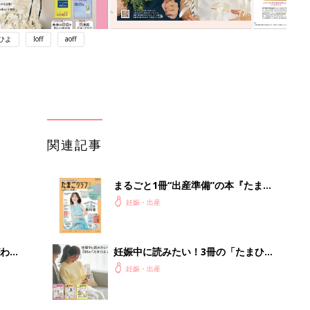
ひよ
loff
aoff
関連記事
まるごと1冊“出産準備”の本『たまご
クラブ 夏号』〈スペシャル大特集〉
妊娠・出産
夫婦で予習する 出産の教科書
わか
妊娠中に読みたい！3冊の「たまひ
まご
よ」
妊娠・出産