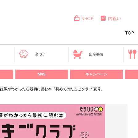
SHOP
内祝い
TOP
き
名づけ
出産準備
SNS
キャンペーン
妊娠がわかったら最初に読む本『初めてのたまごクラブ 夏号』