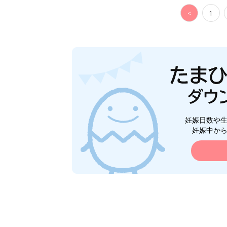
<
1
妊娠日数や
妊娠中か