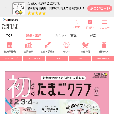
×
内祝い
SHOP
メニュー
TOP
妊娠・出産
赤ちゃん・育児
妊活
妊娠早見表
産院検索
お金・手続き
名づけ
出産準備
優待パス
たまごクラブ
ひよこクラブ
アプリ
SNS
キャンペーン