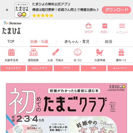
×
内祝い
SHOP
メニュー
TOP
妊娠・出産
赤ちゃん・育児
妊活
妊娠早見表
産院検索
お金・手続き
名づけ
出産準備
優待パス
たまごクラブ
ひよこクラブ
アプリ
SNS
キャンペーン