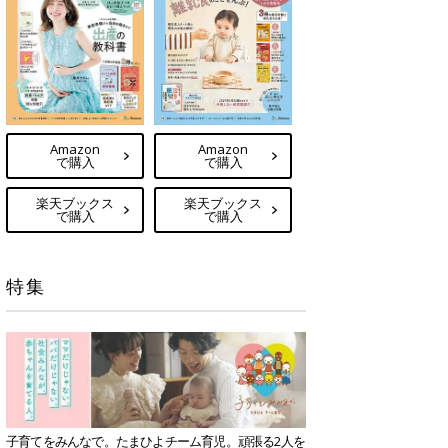
Amazon
Amazon
で購入
で購入
楽天ブックス
楽天ブックス
で購入
で購入
特集
子育てをみんなで。たまひよチーム育児。頑張る2人を