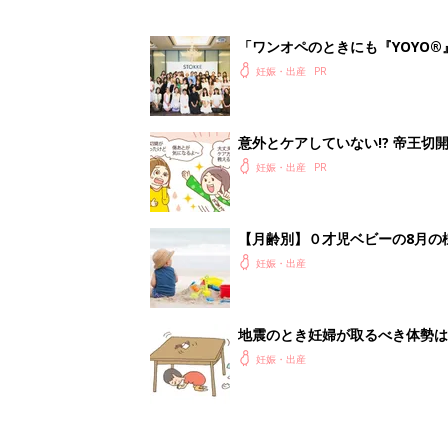
「ワンオペのときにも『YOYO®
会に登場。「YOYO®」を愛用し
妊娠・出産
意外とケアしていない!? 帝王
妊娠・出産
【月齢別】０才児ベビーの8月の
妊娠・出産
地震のとき妊婦が取るべき体勢は
妊娠・出産