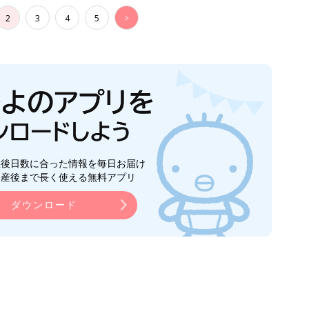
2
3
4
5
>
生後日数に合った情報を毎日お届け
ら産後まで長く使える無料アプリ
ダウンロード