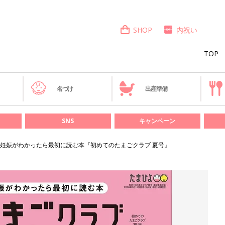
SHOP
内祝い
TOP
き
名づけ
出産準備
SNS
キャンペーン
妊娠がわかったら最初に読む本『初めてのたまごクラブ 夏号』