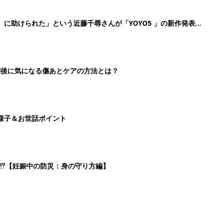
』に助けられた」という近藤千尋さんが「YOYO5 」の新作発表
続けている魅力とは!?
切開後に気になる傷あとケアの方法とは？
様子＆お世話ポイント
⁉︎【妊娠中の防災：身の守り方編】