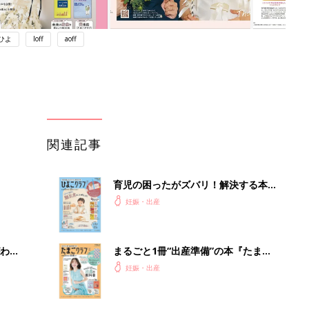
ひよ
loff
aoff
関連記事
育児の困ったがズバリ！解決する本
『ひよこクラブ 秋号』 4カ月～2才
妊娠・出産
になるまで、育児に役立つ情報がいっ
ぱい！
わか
まるごと1冊“出産準備”の本『たまご
まご
クラブ 夏号』〈スペシャル大特集〉
妊娠・出産
夫婦で予習する 出産の教科書