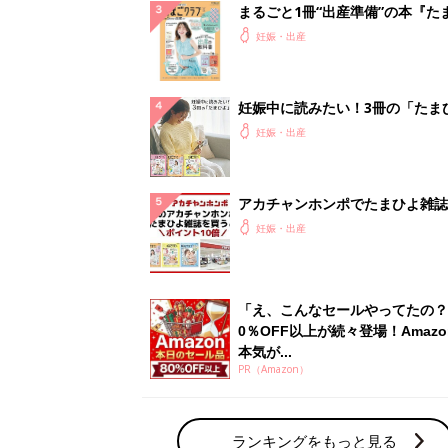
まるごと1冊“出産準備”の本『た
クラブ 夏号』〈スペシャル大特
妊娠・出産
夫婦で予習する 出産の教科書
妊娠中に読みたい！3冊の「たま
よ」
妊娠・出産
アカチャンホンポでたまひよ雑誌
うとポイント10倍【期間限定】
妊娠・出産
「え、こんなセールやってたの？
0％OFF以上が続々登場！Amazo
本気が...
PR（Amazon）
ランキングをもっと見る