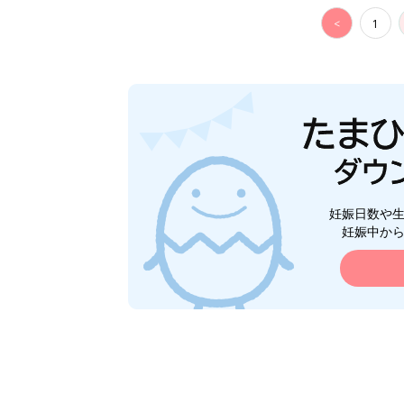
<
1
妊娠日数や
妊娠中か