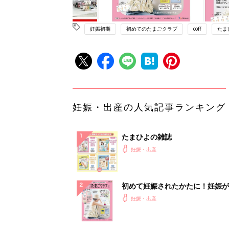
妊娠初期
初めてのたまごクラブ
coff
たま
妊娠・出産の人気記事ランキング
たまひよの雑誌
妊娠・出産
初めて妊娠されたかたに！妊娠が
ったら最初に読む本『初めてのた
妊娠・出産
クラブ 夏号』