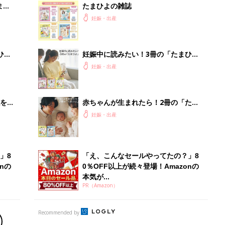
まご
たまひよの雑誌
集〉
妊娠・出産
ひ
妊娠中に読みたい！3冊の「たまひ
よ」
妊娠・出産
を買
赤ちゃんが生まれたら！2冊の「たま
ひよ」
妊娠・出産
」8
「え、こんなセールやってたの？」8
nの
0％OFF以上が続々登場！Amazonの
本気が...
PR（Amazon）
Recommended by