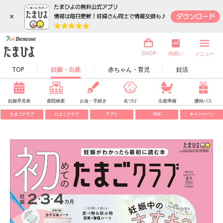
×
内祝い
SHOP
メニュー
TOP
妊娠・出産
赤ちゃん・育児
妊活
妊娠早見表
産院検索
お金・手続き
名づけ
出産準備
優待パス
たまごクラブ
ひよこクラブ
アプリ
SNS
キャンペーン