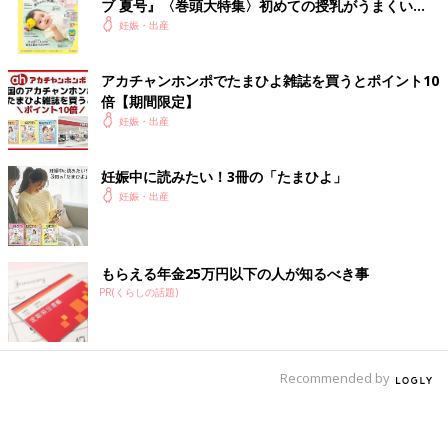
ブ 夏号』〈巻頭大特集〉初めての授乳がうまくい
く！ おっぱい・ミルクの基本と夏のトラブル 解決テ
妊娠・出産
ク
アカチャンホンポでたまひよ雑誌を買うとポイント10
倍【期間限定】
妊娠・出産
妊娠中に読みたい！3冊の「たまひよ」
妊娠・出産
もらえる年金25万円以下の人が知るべき事
PR(くらしの話題)
Recommended by