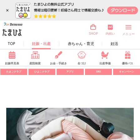
×
内祝い
SHOP
メニュー
TOP
妊娠・出産
赤ちゃん・育児
妊活
妊娠早見表
産院検索
お金・手続き
名づけ
出産準備
優待パス
たまごクラブ
ひよこクラブ
アプリ
SNS
キャンペーン