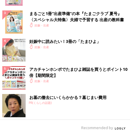
まるごと1冊“出産準備”の本『たまごクラブ 夏号』
〈スペシャル大特集〉夫婦で予習する 出産の教科書
妊娠・出産
妊娠中に読みたい！3冊の「たまひよ」
妊娠・出産
アカチャンホンポでたまひよ雑誌を買うとポイント10
倍【期間限定】
妊娠・出産
お墓の撤去にいくらかかる？墓じまい費用
PR(くらしの話題)
Recommended by