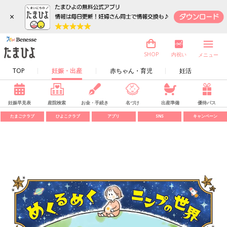
×
内祝い
SHOP
メニュー
TOP
妊娠・出産
赤ちゃん・育児
妊活
妊娠早見表
産院検索
お金・手続き
名づけ
出産準備
優待パス
たまごクラブ
ひよこクラブ
アプリ
SNS
キャンペーン