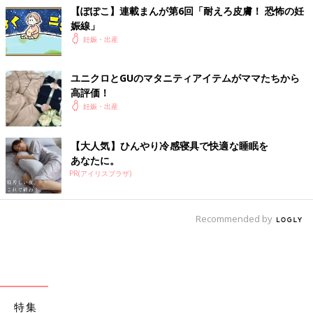
【ぽぽこ】連載まんが第6回「耐えろ皮膚！ 恐怖の妊
娠線」
妊娠・出産
ユニクロとGUのマタニティアイテムがママたちから
高評価！
妊娠・出産
【大人気】ひんやり冷感寝具で快適な睡眠を
あなたに。
PR(アイリスプラザ)
Recommended by
特集