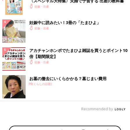
〈スペシャル大特集〉夫婦で予習する 出産の教科書
妊娠・出産
妊娠中に読みたい！3冊の「たまひよ」
妊娠・出産
アカチャンホンポでたまひよ雑誌を買うとポイント10
倍【期間限定】
妊娠・出産
お墓の撤去にいくらかかる？墓じまい費用
PR(くらしの話題)
Recommended by