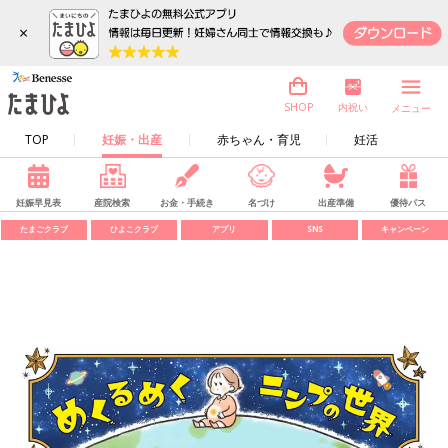
×
内祝い
SHOP
メニュー
TOP
妊娠・出産
赤ちゃん・育児
妊活
妊娠早見表
産院検索
お金・手続き
名づけ
出産準備
優待パス
たまごクラブ
ひよこクラブ
アプリ
SNS
キャンペーン