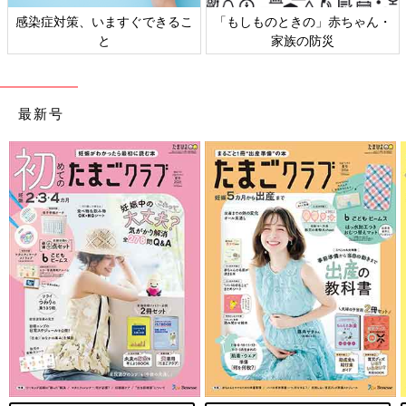
、いますぐできるこ
「もしものときの」赤ちゃん・
日本外来小児
と
家族の防災
ト
最新号