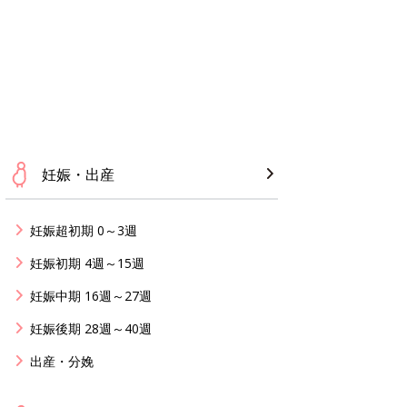
妊娠・出産
妊娠超初期 0～3週
妊娠初期 4週～15週
妊娠中期 16週～27週
妊娠後期 28週～40週
出産・分娩