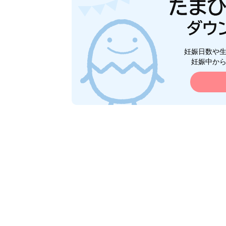
妊娠日数や
妊娠中か