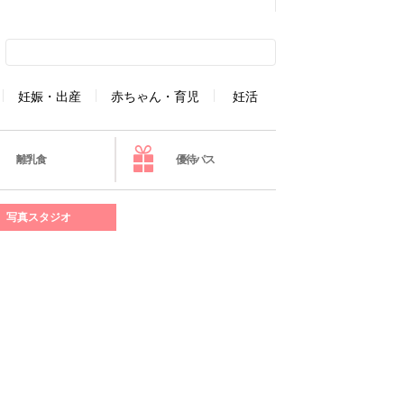
妊娠・出産
赤ちゃん・育児
妊活
離乳食
優待パス
写真スタジオ