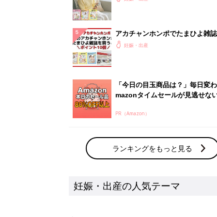
アカチャンホンポでたまひよ雑誌
うとポイント10倍【期間限定】
妊娠・出産
「今日の目玉商品は？」毎日変わ
mazonタイムセールが見逃せな
PR（Amazon）
ランキングをもっと見る
妊娠・出産の人気テーマ