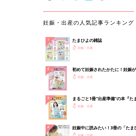
妊娠・出産の人気記事ランキング
たまひよの雑誌
妊娠・出産
初めて妊娠されたかたに！妊娠が
ったら最初に読む本『初めてのた
妊娠・出産
クラブ 夏号』
まるごと1冊“出産準備”の本『た
クラブ 夏号』〈スペシャル大特
妊娠・出産
夫婦で予習する 出産の教科書
妊娠中に読みたい！3冊の「たま
よ」
妊娠・出産