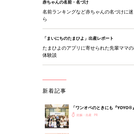
赤ちゃんの名前・名づけ
名前ランキングなど赤ちゃんの名づけに迷
ら
「まいにちのたまひよ」出産レポート
たまひよのアプリに寄せられた先輩ママの
体験談
新着記事
「ワンオペのときにも『YOYO®
会に登場。「YOYO®」を愛用し
妊娠・出産