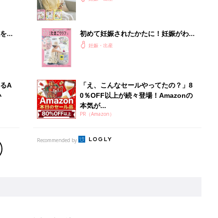
を買
初めて妊娠されたかたに！妊娠がわか
ったら最初に読む本『初めてのたまご
妊娠・出産
クラブ 夏号』
るA
「え、こんなセールやってたの？」8
い
0％OFF以上が続々登場！Amazonの
本気が...
PR（Amazon）
Recommended by