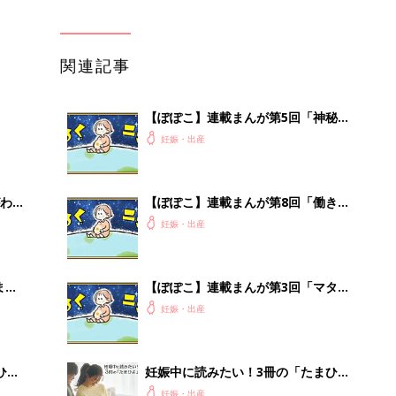
関連記事
【ぽぽこ】連載まんが第5回「神秘の
ポコポコ…初めての胎動！」
妊娠・出産
わか
【ぽぽこ】連載まんが第8回「働き盛
まご
り！ ワーキング妊婦のリアル」
妊娠・出産
まご
【ぽぽこ】連載まんが第3回「マタニ
集〉
ティマーク、 つける？つけない？」
妊娠・出産
ひ
妊娠中に読みたい！3冊の「たまひ
よ」
妊娠・出産