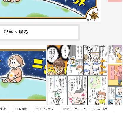
記事へ戻る
娠中期
妊娠後期
たまごクラブ
ぽぽこ【めくるめくニンプの世界】