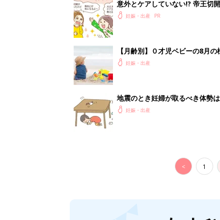
意外とケアしていない!? 帝王
妊娠・出産
【月齢別】０才児ベビーの8月の
妊娠・出産
地震のとき妊婦が取るべき体勢は
妊娠・出産
<
1