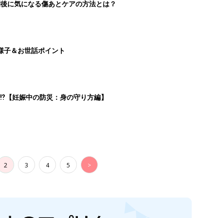
切開後に気になる傷あとケアの方法とは？
様子＆お世話ポイント
⁉︎【妊娠中の防災：身の守り方編】
2
3
4
5
>