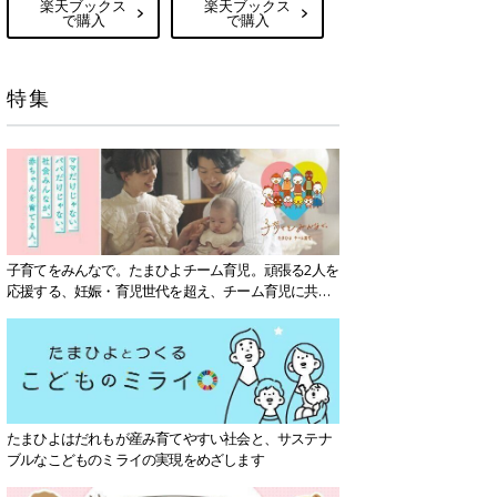
楽天ブックス
楽天ブックス
で購入
で購入
特集
子育てをみんなで。たまひよチーム育児。頑張る2人を
応援する、妊娠・育児世代を超え、チーム育児に共感
する社会を目指していきます。
たまひよはだれもが産み育てやすい社会と、サステナ
ブルなこどものミライの実現をめざします