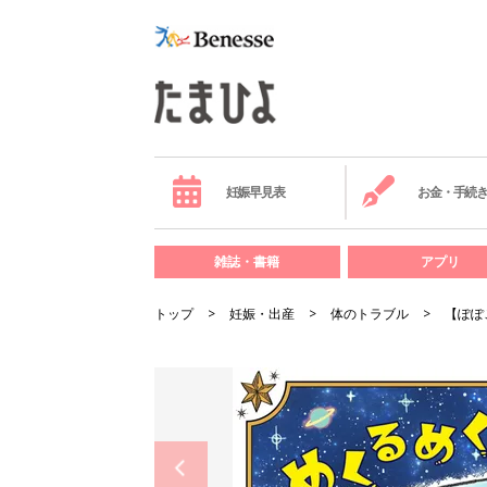
妊娠早見表
お金・手続
雑誌・書籍
アプリ
トップ
妊娠・出産
体のトラブル
【ぽぽ