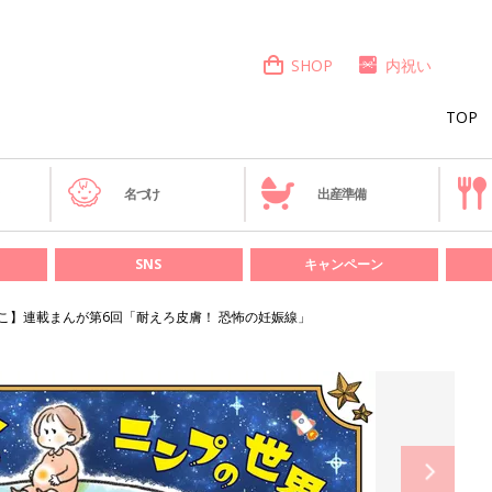
SHOP
内祝い
TOP
き
名づけ
出産準備
SNS
キャンペーン
こ】連載まんが第6回「耐えろ皮膚！ 恐怖の妊娠線」