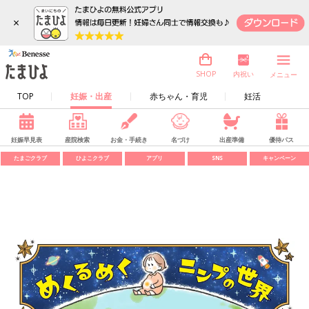
×
内祝い
SHOP
メニュー
TOP
妊娠・出産
赤ちゃん・育児
妊活
妊娠早見表
産院検索
お金・手続き
名づけ
出産準備
優待パス
たまごクラブ
ひよこクラブ
アプリ
SNS
キャンペーン