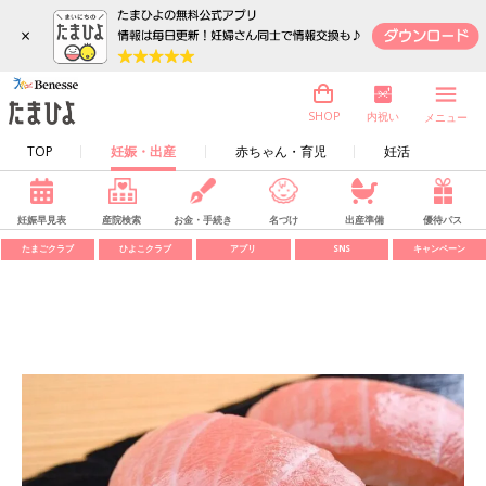
×
内祝い
SHOP
メニュー
TOP
妊娠・出産
赤ちゃん・育児
妊活
妊娠早見表
産院検索
お金・手続き
名づけ
出産準備
優待パス
たまごクラブ
ひよこクラブ
アプリ
SNS
キャンペーン