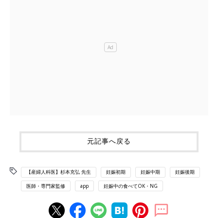
元記事へ戻る
【産婦人科医】杉本充弘 先生
妊娠初期
妊娠中期
妊娠後期
医師・専門家監修
app
妊娠中の食べてOK・NG