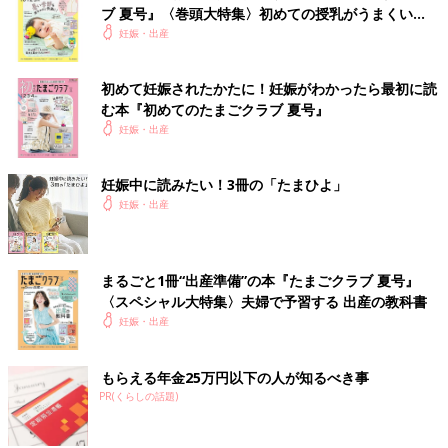
ブ 夏号』〈巻頭大特集〉初めての授乳がうまくい
く！ おっぱい・ミルクの基本と夏のトラブル 解決テ
妊娠・出産
ク
初めて妊娠されたかたに！妊娠がわかったら最初に読
む本『初めてのたまごクラブ 夏号』
妊娠・出産
妊娠中に読みたい！3冊の「たまひよ」
妊娠・出産
まるごと1冊“出産準備”の本『たまごクラブ 夏号』
〈スペシャル大特集〉夫婦で予習する 出産の教科書
妊娠・出産
もらえる年金25万円以下の人が知るべき事
PR(くらしの話題)