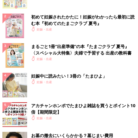
初めて妊娠されたかたに！妊娠がわかったら最初に読
む本『初めてのたまごクラブ 夏号』
妊娠・出産
まるごと1冊“出産準備”の本『たまごクラブ 夏号』
〈スペシャル大特集〉夫婦で予習する 出産の教科書
妊娠・出産
妊娠中に読みたい！3冊の「たまひよ」
妊娠・出産
アカチャンホンポでたまひよ雑誌を買うとポイント10
倍【期間限定】
妊娠・出産
お墓の撤去にいくらかかる？墓じまい費用