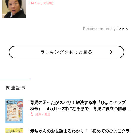
PR(くらしの話題)
Recommended by
ランキングをもっと見る
関連記事
育児の困ったがズバリ！解決する本『ひよこクラブ
秋号』 4カ月～2才になるまで、育児に役立つ情報が
いっぱい！
妊娠・出産
赤ちゃんのお世話まるわかり！『初めてのひよこクラ