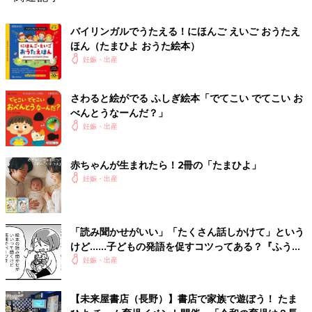
バイリンガルでうたえる！にほんご えいご おうたえ
ほん（たまひよ おうた絵本）
妊娠・出産
さわると絵がでる ふしぎ絵本「でてこい でてこい お
べんとうなーんだ？」
妊娠・出産
赤ちゃんが生まれたら！2冊の「たまひよ」
妊娠・出産
「読み聞かせがいい」「たくさん話しかけて」という
けど……子どもの発語を促すコツってある？『ふうふ
う子育て ＃64』
妊娠・出産
【未来屋書店（長野）】書店で家族で遊ぼう！ たま