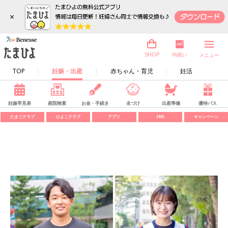
×
内祝い
SHOP
メニュー
TOP
妊娠・出産
赤ちゃん・育児
妊活
妊娠早見表
産院検索
お金・手続き
名づけ
出産準備
優待パス
たまごクラブ
ひよこクラブ
アプリ
SNS
キャンペーン