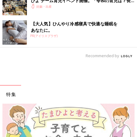
ひよ チーム育児イベント開催。「令和の育児は？長
野県の場合は？」トークも。
妊娠・出産
【大人気】ひんやり冷感寝具で快適な睡眠を
あなたに。
PR(アイリスプラザ)
Recommended by
特集