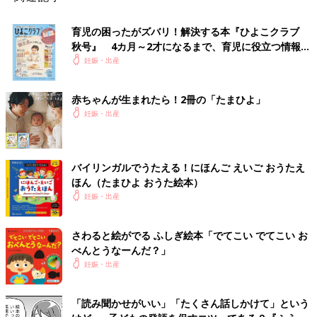
育児の困ったがズバリ！解決する本『ひよこクラブ
秋号』 4カ月～2才になるまで、育児に役立つ情報が
いっぱい！
妊娠・出産
赤ちゃんが生まれたら！2冊の「たまひよ」
妊娠・出産
バイリンガルでうたえる！にほんご えいご おうたえ
ほん（たまひよ おうた絵本）
妊娠・出産
さわると絵がでる ふしぎ絵本「でてこい でてこい お
べんとうなーんだ？」
妊娠・出産
「読み聞かせがいい」「たくさん話しかけて」という