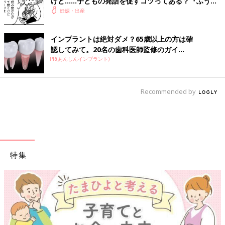
けど……子どもの発語を促すコツってある？『ふうふ
う子育て ＃64』
妊娠・出産
インプラントは絶対ダメ？65歳以上の方は確
認してみて。20名の歯科医師監修のガイ...
PR(あんしんインプラント)
Recommended by
特集