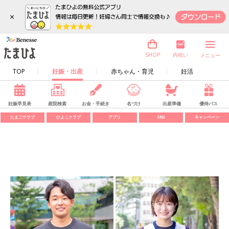
×
内祝い
SHOP
メニュー
TOP
妊娠・出産
赤ちゃん・育児
妊活
妊娠早見表
産院検索
お金・手続き
名づけ
出産準備
優待パス
たまごクラブ
ひよこクラブ
アプリ
SNS
キャンペーン