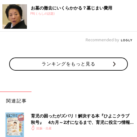
お墓の撤去にいくらかかる？墓じまい費用
PR(くらしの話題)
Recommended by
ランキングをもっと見る
関連記事
育児の困ったがズバリ！解決する本『ひよこクラブ
秋号』 4カ月～2才になるまで、育児に役立つ情報が
いっぱい！
妊娠・出産