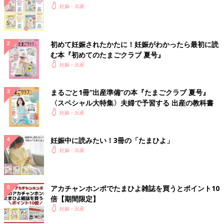
妊娠・出産
初めて妊娠されたかたに！妊娠がわかったら最初に読
む本『初めてのたまごクラブ 夏号』
妊娠・出産
まるごと1冊“出産準備”の本『たまごクラブ 夏号』
〈スペシャル大特集〉夫婦で予習する 出産の教科書
妊娠・出産
妊娠中に読みたい！3冊の「たまひよ」
妊娠・出産
アカチャンホンポでたまひよ雑誌を買うとポイント10
倍【期間限定】
妊娠・出産