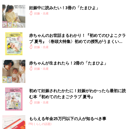
妊娠中に読みたい！3冊の「たまひよ」
妊娠・出産
赤ちゃんのお世話まるわかり！『初めてのひよこクラ
ブ 夏号』〈巻頭大特集〉初めての授乳がうまくい
く！ おっぱい・ミルクの基本と夏のトラブル 解決テ
妊娠・出産
ク
赤ちゃんが生まれたら！2冊の「たまひよ」
妊娠・出産
初めて妊娠されたかたに！妊娠がわかったら最初に読
む本『初めてのたまごクラブ 夏号』
妊娠・出産
もらえる年金25万円以下の人が知るべき事
PR(くらしの話題)