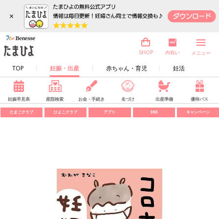
×
内祝い
SHOP
メニュー
TOP
妊娠・出産
赤ちゃん・育児
妊活
妊娠早見表
産院検索
お金・手続き
名づけ
出産準備
優待パス
たまごクラブ
ひよこクラブ
アプリ
SNS
キャンペーン