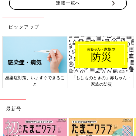
連載一覧へ
ピックアップ
しものときの」赤ちゃん・
日本外来小児科学会リーフレッ
六星占
家族の防災
ト検討会
最新号