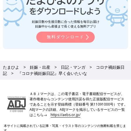
妊娠日数や生後日数に合った情報を毎日お届け
妊娠中から産後まで長く使える無料アプリ
無料ダウンロード
たまひよ
妊娠・出産
日記・マンガ
コロナ禍妊娠日
記
『コロナ禍妊娠日記』早く会いたいな
ＡＢＪマークは、この電子書店・電子書籍配信サービスが、
著作権者からコンテンツ使用許諾を得た正規版配信サービス
であることを示す登録商標（登録番号 第11091000号）です。
ABJマークの詳細、ABJマークを掲示しているサービスの一覧
はこちら→
https://aebs.or.jp/
本サイトに掲載されている記事・写真・イラスト等のコンテンツの無断転載を禁じま
す。