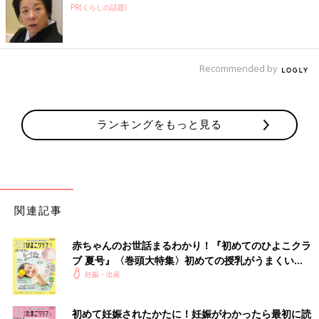
PR(くらしの話題)
Recommended by
ランキングをもっと見る
関連記事
赤ちゃんのお世話まるわかり！『初めてのひよこクラ
ブ 夏号』〈巻頭大特集〉初めての授乳がうまくい
く！ おっぱい・ミルクの基本と夏のトラブル 解決テ
妊娠・出産
ク
初めて妊娠されたかたに！妊娠がわかったら最初に読