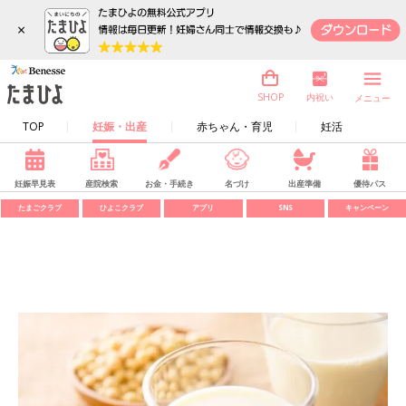
×
内祝い
SHOP
メニュー
TOP
妊娠・出産
赤ちゃん・育児
妊活
妊娠早見表
産院検索
お金・手続き
名づけ
出産準備
優待パス
たまごクラブ
ひよこクラブ
アプリ
SNS
キャンペーン