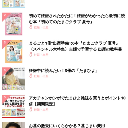
初めて妊娠されたかたに！妊娠がわかったら最初に読
む本『初めてのたまごクラブ 夏号』
妊娠・出産
まるごと1冊“出産準備”の本『たまごクラブ 夏号』
〈スペシャル大特集〉夫婦で予習する 出産の教科書
妊娠・出産
妊娠中に読みたい！3冊の「たまひよ」
妊娠・出産
アカチャンホンポでたまひよ雑誌を買うとポイント10
倍【期間限定】
妊娠・出産
お墓の撤去にいくらかかる？墓じまい費用