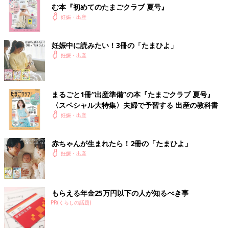
む本『初めてのたまごクラブ 夏号』
妊娠・出産
妊娠中に読みたい！3冊の「たまひよ」
妊娠・出産
まるごと1冊“出産準備”の本『たまごクラブ 夏号』
〈スペシャル大特集〉夫婦で予習する 出産の教科書
妊娠・出産
赤ちゃんが生まれたら！2冊の「たまひよ」
妊娠・出産
もらえる年金25万円以下の人が知るべき事
PR(くらしの話題)