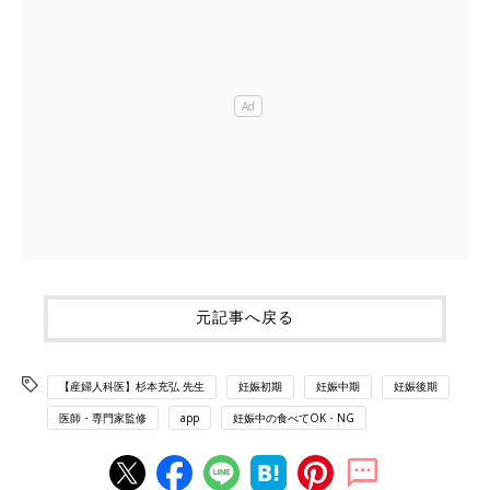
元記事へ戻る
【産婦人科医】杉本充弘 先生
妊娠初期
妊娠中期
妊娠後期
医師・専門家監修
app
妊娠中の食べてOK・NG