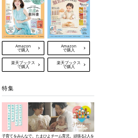
Amazon
Amazon
で購入
で購入
楽天ブックス
楽天ブックス
で購入
で購入
特集
子育てをみんなで。たまひよチーム育児。頑張る2人を