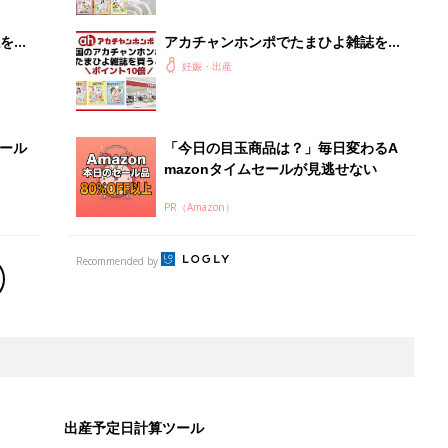
を買
アカチャンホンポでたまひよ雑誌を買
うとポイント10倍【期間限定】
妊娠・出産
セール
「今日の目玉商品は？」毎日変わるA
mazonタイムセールが見逃せない
PR（Amazon）
Recommended by
出産予定日計算ツール