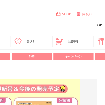
SHOP
内祝い
TOP
き
名づけ
出産準備
SNS
キャンペーン