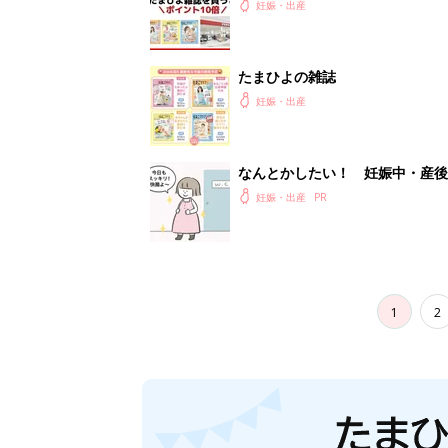
妊娠・出産
たまひよの雑誌
妊娠・出産
なんとかしたい！ 妊娠中・産
妊娠・出産
1
2