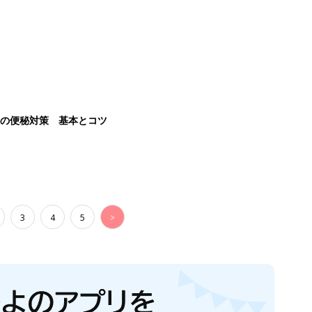
後の便秘対策 基本とコツ
3
4
5
>