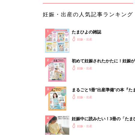
妊娠・出産の人気記事ランキング
たまひよの雑誌
妊娠・出産
初めて妊娠されたかたに！妊娠が
ったら最初に読む本『初めてのた
妊娠・出産
クラブ 夏号』
まるごと1冊“出産準備”の本『た
クラブ 夏号』〈スペシャル大特
妊娠・出産
夫婦で予習する 出産の教科書
妊娠中に読みたい！3冊の「たま
よ」
妊娠・出産