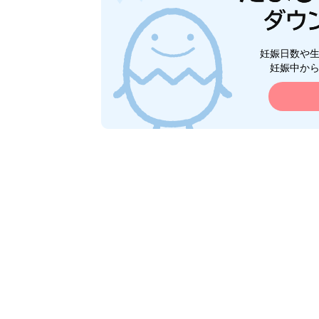
妊娠日数や
妊娠中か