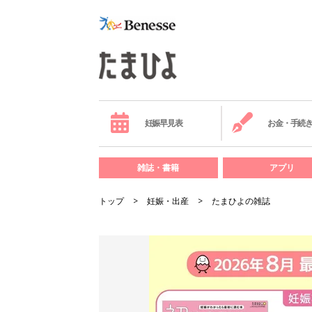
妊娠早見表
お金・手続
雑誌・書籍
アプリ
トップ
妊娠・出産
たまひよの雑誌