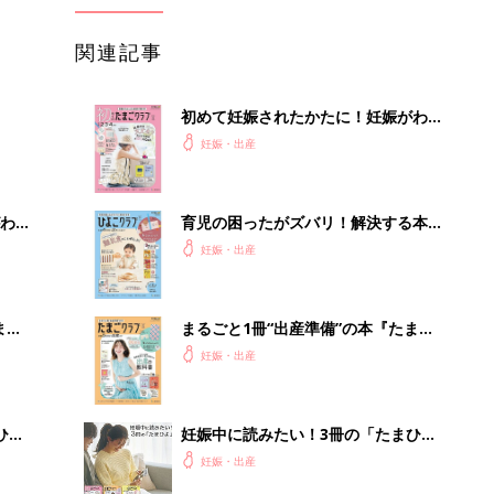
関連記事
初めて妊娠されたかたに！妊娠がわか
ったら最初に読む本『初めてのたまご
妊娠・出産
クラブ 夏号』
わか
育児の困ったがズバリ！解決する本
まご
『ひよこクラブ 秋号』 4カ月～2才
妊娠・出産
になるまで、育児に役立つ情報がいっ
ぱい！
まご
まるごと1冊“出産準備”の本『たまご
集〉
クラブ 夏号』〈スペシャル大特集〉
妊娠・出産
夫婦で予習する 出産の教科書
ひ
妊娠中に読みたい！3冊の「たまひ
よ」
妊娠・出産