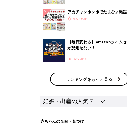
アカチャンホンポでたまひよ雑誌
うとポイント10倍【期間限定】
妊娠・出産
【毎日変わる】Amazonタイム
が見逃せない！
PR（Amazon）
ランキングをもっと見る
妊娠・出産の人気テーマ
赤ちゃんの名前・名づけ