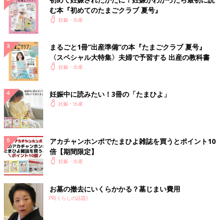
む本『初めてのたまごクラブ 夏号』
妊娠・出産
まるごと1冊“出産準備”の本『たまごクラブ 夏号』
〈スペシャル大特集〉夫婦で予習する 出産の教科書
妊娠・出産
妊娠中に読みたい！3冊の「たまひよ」
妊娠・出産
アカチャンホンポでたまひよ雑誌を買うとポイント10
倍【期間限定】
妊娠・出産
お墓の撤去にいくらかかる？墓じまい費用
PR(くらしの話題)