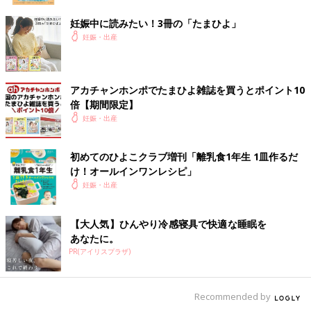
妊娠中に読みたい！3冊の「たまひよ」
妊娠・出産
アカチャンホンポでたまひよ雑誌を買うとポイント10
倍【期間限定】
妊娠・出産
初めてのひよこクラブ増刊「離乳食1年生 1皿作るだ
け！オールインワン​レシピ」
妊娠・出産
【大人気】ひんやり冷感寝具で快適な睡眠を
あなたに。
PR(アイリスプラザ)
Recommended by