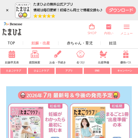
×
内祝い
SHOP
メニュー
TOP
妊娠・出産
赤ちゃん・育児
妊活
妊娠早見表
産院検索
お金・手続き
名づけ
出産準備
優待パス
たまごクラブ
ひよこクラブ
アプリ
SNS
キャンペーン