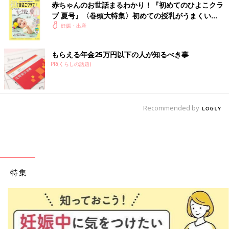
赤ちゃんのお世話まるわかり！『初めてのひよこクラ
ブ 夏号』〈巻頭大特集〉初めての授乳がうまくい
く！ おっぱい・ミルクの基本と夏のトラブル 解決テ
妊娠・出産
ク
もらえる年金25万円以下の人が知るべき事
PR(くらしの話題)
Recommended by
特集