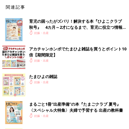
関連記事
育児の困ったがズバリ！解決する本『ひよこクラブ
秋号』 4カ月～2才になるまで、育児に役立つ情報が
いっぱい！
妊娠・出産
アカチャンホンポでたまひよ雑誌を買うとポイント10
倍【期間限定】
妊娠・出産
たまひよの雑誌
妊娠・出産
まるごと1冊“出産準備”の本『たまごクラブ 夏号』
〈スペシャル大特集〉夫婦で予習する 出産の教科書
妊娠・出産