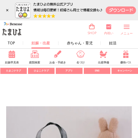
×
内祝い
SHOP
メニュー
TOP
妊娠・出産
赤ちゃん・育児
妊活
妊娠早見表
産院検索
お金・手続き
名づけ
出産準備
優待パス
たまごクラブ
ひよこクラブ
アプリ
SNS
キャンペーン