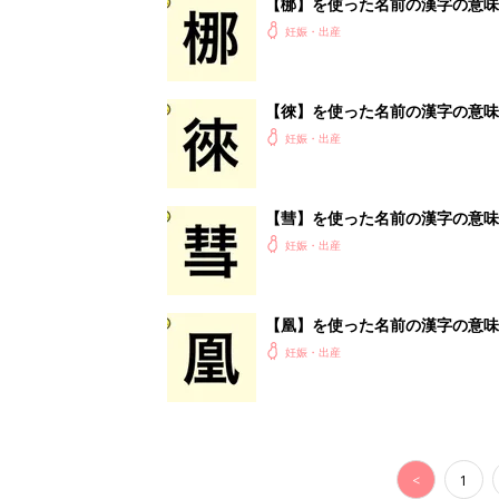
<
1
妊娠日数や
妊娠中か