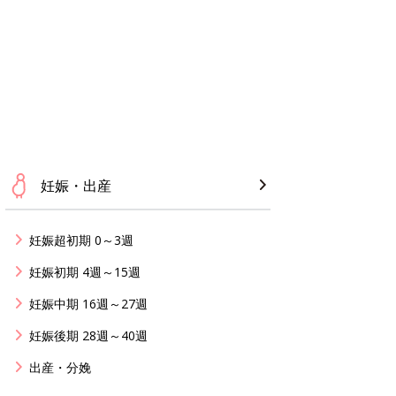
妊娠・出産
妊娠超初期 0～3週
妊娠初期 4週～15週
妊娠中期 16週～27週
妊娠後期 28週～40週
出産・分娩