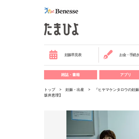
妊娠早見表
お金・手続
雑誌・書籍
アプリ
トップ
妊娠・出産
『ヒヤマケンタロウの妊娠
坂井恵理】