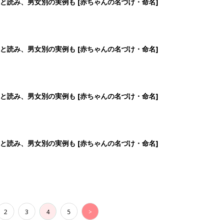
2
3
4
5
>
生後日数に合った情報を毎日お届け
ら産後まで長く使える無料アプリ
ダウンロード