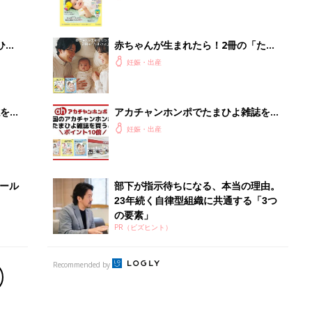
Recommended by
出産予定日計算ツール
った
排卵日や最終生理日から出産予定日を計算した
り、妊活のタイミングの目安も
お金・手続き
出産
出産費用やもらえるお金・必要な手続きを知ろ
う