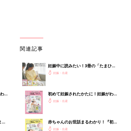
まご
ったら最初に読む本『初めてのたまご
妊娠・出産
クラブ 夏号』
まご
赤ちゃんのお世話まるわかり！『初め
集〉
てのひよこクラブ 夏号』〈巻頭大特
妊娠・出産
集〉初めての授乳がうまくいく！ お
っぱい・ミルクの基本と夏のトラブル
解決テク
ひ
赤ちゃんが生まれたら！2冊の「たま
ひよ」
妊娠・出産
を買
アカチャンホンポでたまひよ雑誌を買
うとポイント10倍【期間限定】
妊娠・出産
セール
部下が指示待ちになる、本当の理由。
23年続く自律型組織に共通する「3つ
の要素」
PR（ビズヒント）