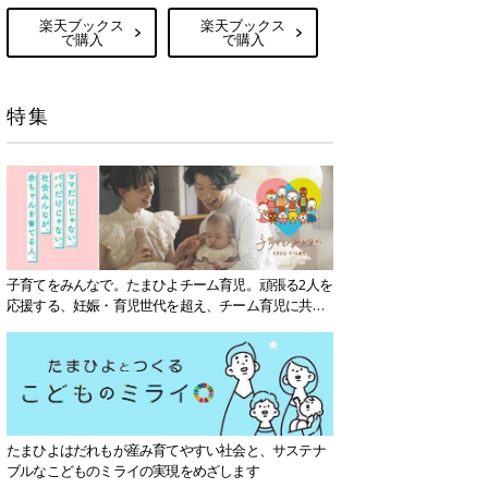
楽天ブックス
楽天ブックス
で購入
で購入
特集
子育てをみんなで。たまひよチーム育児。頑張る2人を
応援する、妊娠・育児世代を超え、チーム育児に共感
する社会を目指していきます。
たまひよはだれもが産み育てやすい社会と、サステナ
ブルなこどものミライの実現をめざします