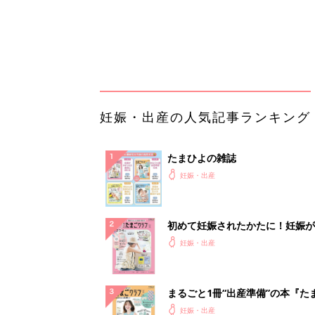
ったら最初に読む本『初めてのた
妊娠・出産
クラブ 夏号』
まるごと1冊“出産準備”の本『た
クラブ 夏号』〈スペシャル大特
妊娠・出産
夫婦で予習する 出産の教科書
妊娠中に読みたい！3冊の「たま
よ」
妊娠・出産
アカチャンホンポでたまひよ雑誌
うとポイント10倍【期間限定】
妊娠・出産
【毎日変わる】Amazonタイム
が見逃せない！
PR（Amazon）