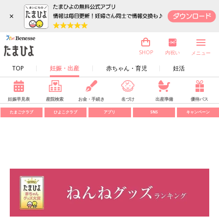
×
内祝い
SHOP
メニュー
TOP
妊娠・出産
赤ちゃん・育児
妊活
妊娠早見表
産院検索
お金・手続き
名づけ
出産準備
優待パス
たまごクラブ
ひよこクラブ
アプリ
SNS
キャンペーン