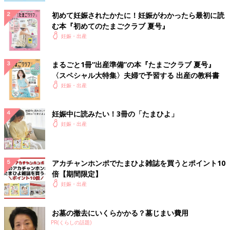
初めて妊娠されたかたに！妊娠がわかったら最初に読
む本『初めてのたまごクラブ 夏号』
妊娠・出産
まるごと1冊“出産準備”の本『たまごクラブ 夏号』
〈スペシャル大特集〉夫婦で予習する 出産の教科書
妊娠・出産
妊娠中に読みたい！3冊の「たまひよ」
妊娠・出産
アカチャンホンポでたまひよ雑誌を買うとポイント10
倍【期間限定】
妊娠・出産
お墓の撤去にいくらかかる？墓じまい費用
PR(くらしの話題)