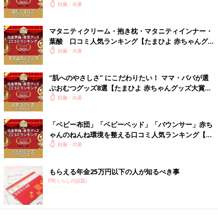
赤ちゃんグッズ大賞2026】
妊娠・出産
マタニティクリーム・抱き枕・マタニティインナー・
葉酸 口コミ人気ランキング【たまひよ 赤ちゃんグ
ッズ大賞2026】
妊娠・出産
“肌へのやさしさ” にこだわりたい！ ママ・パパが選
ぶおむつグッズ8選【たまひよ 赤ちゃんグッズ大賞
2026】
妊娠・出産
「ベビー布団」「ベビーベッド」「バウンサー」赤ち
ゃんのねんね環境を整える口コミ人気ランキング【た
まひよ 赤ちゃんグッズ大賞2026】
妊娠・出産
もらえる年金25万円以下の人が知るべき事
PR(くらしの話題)