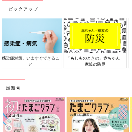
ピックアップ
日本外来小児科学会リーフレッ
六星占術 細木かおりさんの人生
ト検討会
相談
最新号