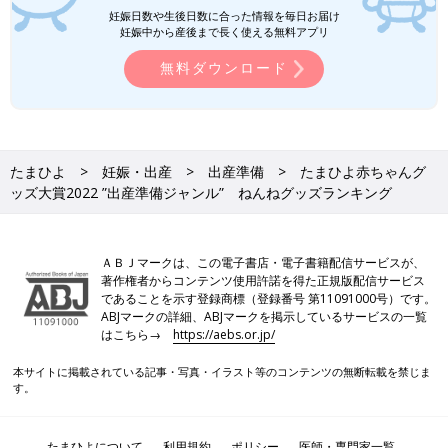
妊娠日数や生後日数に合った情報を毎日お届け
妊娠中から産後まで長く使える無料アプリ
無料ダウンロード
たまひよ
妊娠・出産
出産準備
たまひよ赤ちゃんグ
ッズ大賞2022 ”出産準備ジャンル” ねんねグッズランキング
ＡＢＪマークは、この電子書店・電子書籍配信サービスが、
著作権者からコンテンツ使用許諾を得た正規版配信サービス
であることを示す登録商標（登録番号 第11091000号）です。
ABJマークの詳細、ABJマークを掲示しているサービスの一覧
はこちら→
https://aebs.or.jp/
本サイトに掲載されている記事・写真・イラスト等のコンテンツの無断転載を禁じま
す。
たまひよについて
利用規約
ポリシー
医師・専門家一覧