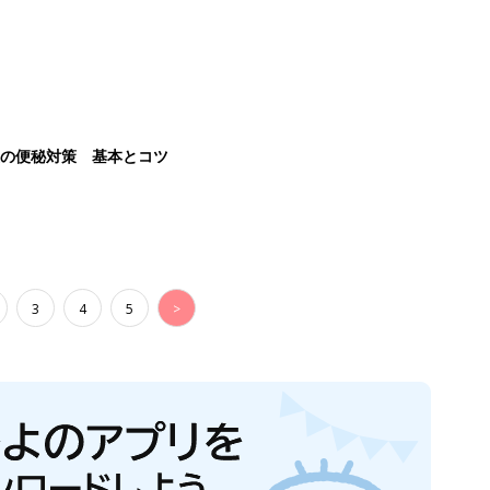
後の便秘対策 基本とコツ
3
4
5
>