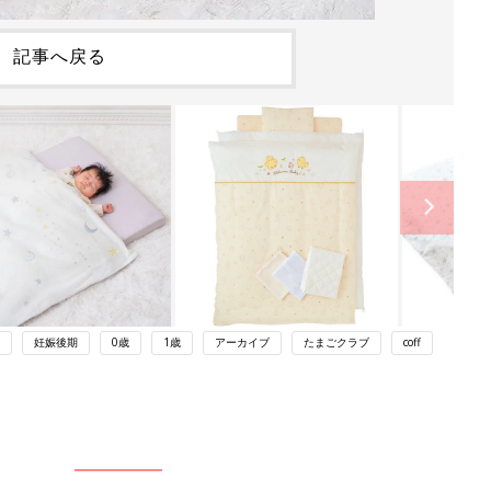
記事へ戻る
妊娠後期
0歳
1歳
アーカイブ
たまごクラブ
coff