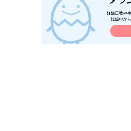
妊娠日数や
妊娠中か