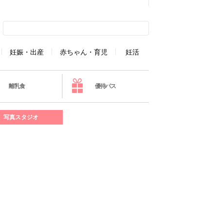
妊娠・出産
赤ちゃん・育児
妊活
離乳食
優待パス
写真スタジオ