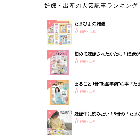
妊娠・出産の人気記事ランキング
たまひよの雑誌
妊娠・出産
初めて妊娠されたかたに！妊娠が
ったら最初に読む本『初めてのた
妊娠・出産
クラブ 夏号』
まるごと1冊“出産準備”の本『た
クラブ 夏号』〈スペシャル大特
妊娠・出産
夫婦で予習する 出産の教科書
妊娠中に読みたい！3冊の「たま
よ」
妊娠・出産