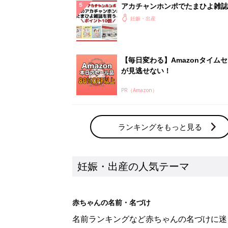
アカチャンホンポでたまひよ雑誌
うとポイント10倍【期間限定】
妊娠・出産
【毎日変わる】Amazonタイム
が見逃せない！
PR（Amazon）
ランキングをもっと見る
妊娠・出産の人気テーマ
赤ちゃんの名前・名づけ
名前ランキングなど赤ちゃんの名づけに迷