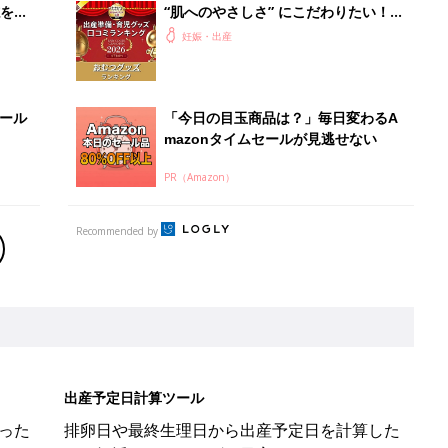
を買
“肌へのやさしさ” にこだわりたい！
ママ・パパが選ぶおむつグッズ8選
妊娠・出産
【たまひよ 赤ちゃんグッズ大賞
2026】
セール
「今日の目玉商品は？」毎日変わるA
mazonタイムセールが見逃せない
PR（Amazon）
Recommended by
出産予定日計算ツール
った
排卵日や最終生理日から出産予定日を計算した