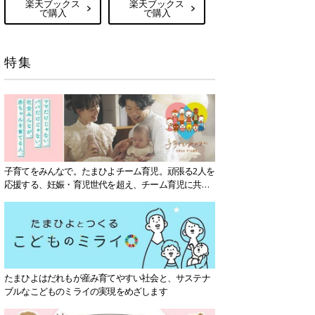
楽天ブックス
楽天ブックス
で購入
で購入
特集
子育てをみんなで。たまひよチーム育児。頑張る2人を
応援する、妊娠・育児世代を超え、チーム育児に共感
する社会を目指していきます。
たまひよはだれもが産み育てやすい社会と、サステナ
ブルなこどものミライの実現をめざします