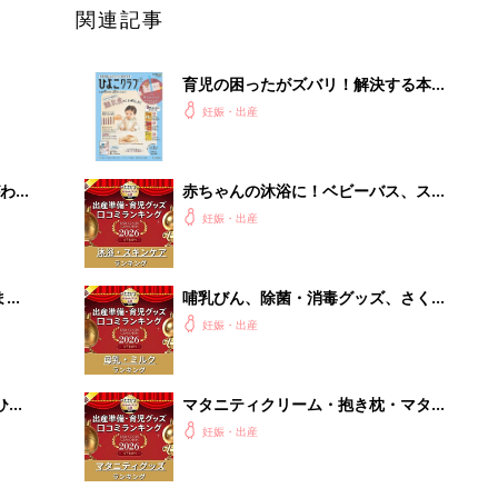
関連記事
育児の困ったがズバリ！解決する本
『ひよこクラブ 秋号』 4カ月～2才
妊娠・出産
になるまで、育児に役立つ情報がいっ
ぱい！
わか
赤ちゃんの沐浴に！ベビーバス、スキ
まご
ンケアグッズ口コミ人気ランキング
妊娠・出産
【たまひよ 赤ちゃんグッズ大賞
2026】
まご
哺乳びん、除菌・消毒グッズ、さく乳
集〉
器、授乳グッズで最もママ・パパの支
妊娠・出産
持を受けたのは？ 【たまひよ 赤ちゃ
んグッズ大賞2026】
ひ
マタニティクリーム・抱き枕・マタニ
ティインナー・葉酸 口コミ人気ラン
妊娠・出産
キング【たまひよ 赤ちゃんグッズ大
賞2026】