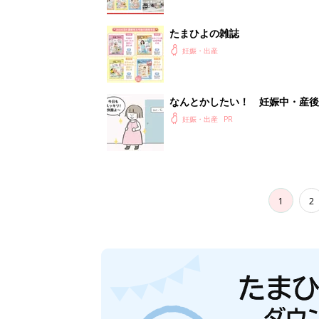
たまひよの雑誌
妊娠・出産
なんとかしたい！ 妊娠中・産
妊娠・出産
1
2