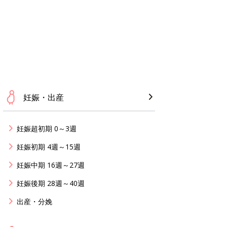
妊娠・出産
妊娠超初期 0～3週
妊娠初期 4週～15週
妊娠中期 16週～27週
妊娠後期 28週～40週
出産・分娩