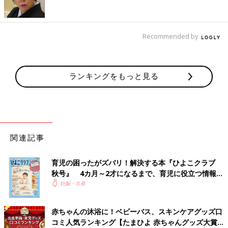
Recommended by
ランキングをもっと見る
関連記事
育児の困ったがズバリ！解決する本『ひよこクラブ
秋号』 4カ月～2才になるまで、育児に役立つ情報が
いっぱい！
妊娠・出産
赤ちゃんの沐浴に！ベビーバス、スキンケアグッズ口
コミ人気ランキング【たまひよ 赤ちゃんグッズ大賞