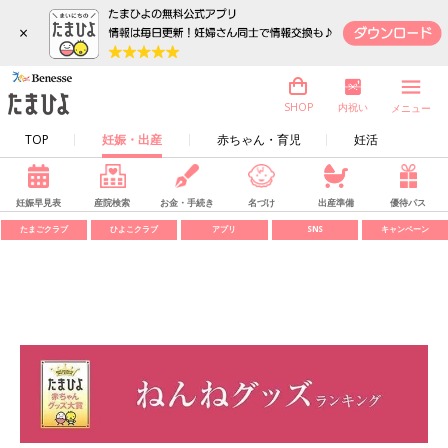
×
内祝い
SHOP
メニュー
TOP
妊娠・出産
赤ちゃん・育児
妊活
妊娠早見表
産院検索
お金・手続き
名づけ
出産準備
優待パス
たまごクラブ
ひよこクラブ
アプリ
SNS
キャンペーン