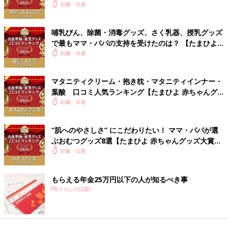
2026】
妊娠・出産
哺乳びん、除菌・消毒グッズ、さく乳器、授乳グッズ
で最もママ・パパの支持を受けたのは？ 【たまひよ
赤ちゃんグッズ大賞2026】
妊娠・出産
マタニティクリーム・抱き枕・マタニティインナー・
葉酸 口コミ人気ランキング【たまひよ 赤ちゃんグ
ッズ大賞2026】
妊娠・出産
“肌へのやさしさ” にこだわりたい！ ママ・パパが選
ぶおむつグッズ8選【たまひよ 赤ちゃんグッズ大賞
2026】
妊娠・出産
もらえる年金25万円以下の人が知るべき事
PR(くらしの話題)