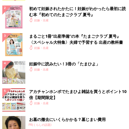
初めて妊娠されたかたに！妊娠がわかったら最初に読
む本『初めてのたまごクラブ 夏号』
妊娠・出産
まるごと1冊“出産準備”の本『たまごクラブ 夏号』
〈スペシャル大特集〉夫婦で予習する 出産の教科書
妊娠・出産
妊娠中に読みたい！3冊の「たまひよ」
妊娠・出産
アカチャンホンポでたまひよ雑誌を買うとポイント10
倍【期間限定】
妊娠・出産
お墓の撤去にいくらかかる？墓じまい費用
PR(くらしの話題)