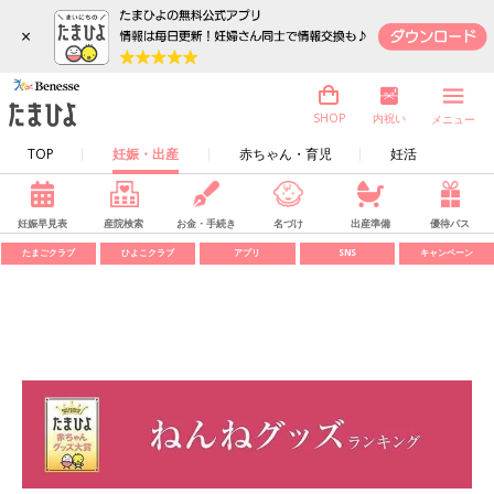
×
内祝い
SHOP
メニュー
TOP
妊娠・出産
赤ちゃん・育児
妊活
妊娠早見表
産院検索
お金・手続き
名づけ
出産準備
優待パス
たまごクラブ
ひよこクラブ
アプリ
SNS
キャンペーン