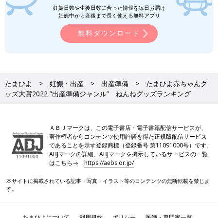
妊娠日数や生後日数に合った情報を毎日お届け
妊娠中から産後まで長く使える無料アプリ
無料ダウンロード
たまひよ
妊娠・出産
出産準備
たまひよ赤ちゃんグ
ッズ大賞2022 ”出産準備ジャンル” ねんねグッズランキング
ＡＢＪマークは、この電子書店・電子書籍配信サービスが、
著作権者からコンテンツ使用許諾を得た正規版配信サービス
であることを示す登録商標（登録番号 第11091000号）です。
ABJマークの詳細、ABJマークを掲示しているサービスの一覧
はこちら→
https://aebs.or.jp/
本サイトに掲載されている記事・写真・イラスト等のコンテンツの無断転載を禁じま
す。
たまひよについて
利用規約
ポリシー
医師・専門家一覧