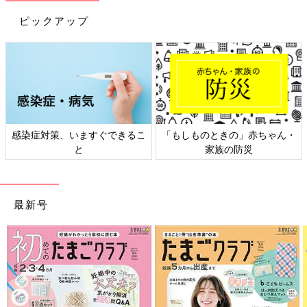
ピックアップ
日本外来小児科学会リーフレッ
六星占術 細木かおりさんの人生
ト検討会
相談
最新号