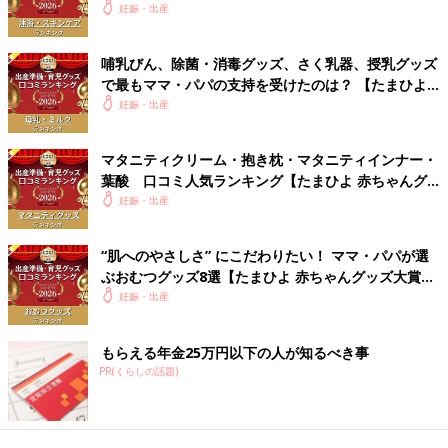
2026】
妊娠・出産
哺乳びん、除菌・消毒グッズ、さく乳器、授乳グッズ
で最もママ・パパの支持を受けたのは？ 【たまひよ
赤ちゃんグッズ大賞2026】
妊娠・出産
マタニティクリーム・抱き枕・マタニティインナー・
葉酸 口コミ人気ランキング【たまひよ 赤ちゃんグ
ッズ大賞2026】
妊娠・出産
“肌へのやさしさ” にこだわりたい！ ママ・パパが選
ぶおむつグッズ8選【たまひよ 赤ちゃんグッズ大賞
2026】
妊娠・出産
もらえる年金25万円以下の人が知るべき事
PR(くらしの話題)