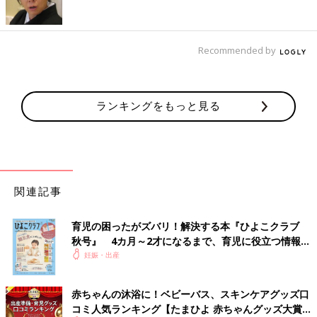
Recommended by
ランキングをもっと見る
関連記事
育児の困ったがズバリ！解決する本『ひよこクラブ
秋号』 4カ月～2才になるまで、育児に役立つ情報が
いっぱい！
妊娠・出産
赤ちゃんの沐浴に！ベビーバス、スキンケアグッズ口
コミ人気ランキング【たまひよ 赤ちゃんグッズ大賞