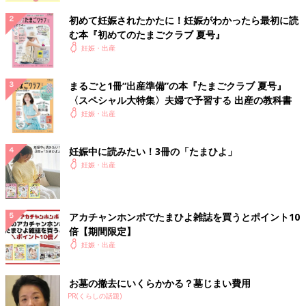
初めて妊娠されたかたに！妊娠がわかったら最初に読
む本『初めてのたまごクラブ 夏号』
妊娠・出産
まるごと1冊“出産準備”の本『たまごクラブ 夏号』
〈スペシャル大特集〉夫婦で予習する 出産の教科書
妊娠・出産
妊娠中に読みたい！3冊の「たまひよ」
妊娠・出産
アカチャンホンポでたまひよ雑誌を買うとポイント10
倍【期間限定】
妊娠・出産
お墓の撤去にいくらかかる？墓じまい費用
PR(くらしの話題)