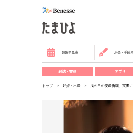
妊娠早見表
お金・手続
雑誌・書籍
アプリ
トップ
妊娠・出産
戌の日の安産祈願、実際に