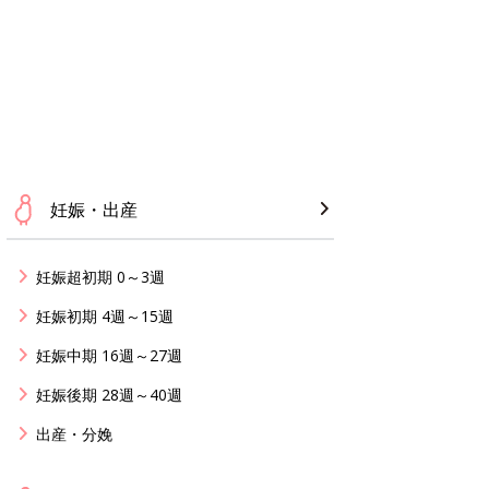
妊娠・出産
妊娠超初期 0～3週
妊娠初期 4週～15週
妊娠中期 16週～27週
妊娠後期 28週～40週
出産・分娩