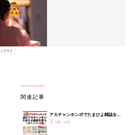
まごクラブ
関連記事
アカチャンホンポでたまひよ雑誌を買
うとポイント10倍【期間限定】
妊娠・出産