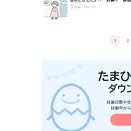
妊娠・出産
1
2
妊娠日数や
妊娠中か