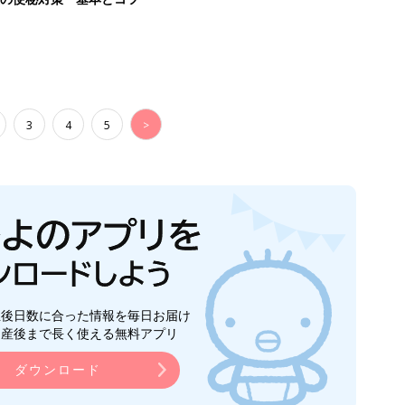
3
4
5
>
生後日数に合った情報を毎日お届け
ら産後まで長く使える無料アプリ
ダウンロード