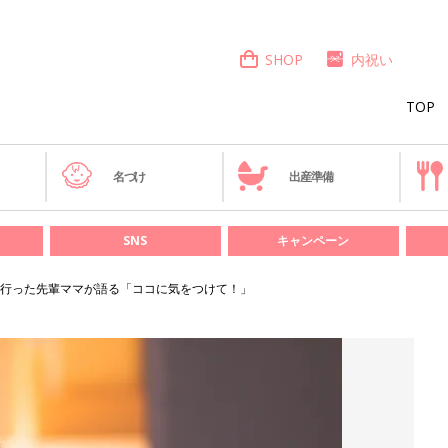
SHOP
内祝い
TOP
き
名づけ
出産準備
SNS
キャンペーン
行った先輩ママが語る「ココに気をつけて！」