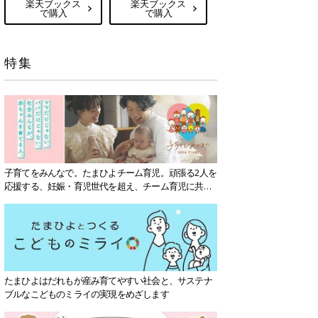
楽天ブックス
楽天ブックス
で購入
で購入
特集
子育てをみんなで。たまひよチーム育児。頑張る2人を
応援する、妊娠・育児世代を超え、チーム育児に共感
する社会を目指していきます。
たまひよはだれもが産み育てやすい社会と、サステナ
ブルなこどものミライの実現をめざします