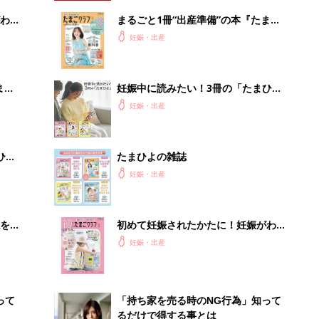
わか
まるごと1冊“出産準備”の本『たまご
まご
クラブ 夏号』〈スペシャル大特集〉
妊娠・出産
夫婦で予習する 出産の教科書
まご
妊娠中に読みたい！3冊の「たまひ
集〉
よ」
妊娠・出産
ひ
たまひよの雑誌
妊娠・出産
を買
初めて妊娠されたかたに！妊娠がわか
ったら最初に読む本『初めてのたまご
妊娠・出産
クラブ 夏号』
って
「持ち家を売る時のNG行為」知って
るだけで得する事とは