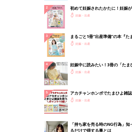
初めて妊娠されたかたに！妊娠が
ったら最初に読む本『初めてのた
妊娠・出産
クラブ 夏号』
まるごと1冊“出産準備”の本『た
クラブ 夏号』〈スペシャル大特
妊娠・出産
夫婦で予習する 出産の教科書
妊娠中に読みたい！3冊の「たま
よ」
妊娠・出産
アカチャンホンポでたまひよ雑誌
うとポイント10倍【期間限定】
妊娠・出産
「持ち家を売る時のNG行為」知
るだけで得する事とは