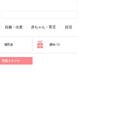
妊娠・出産
赤ちゃん・育児
妊活
離乳食
優待パス
写真スタジオ