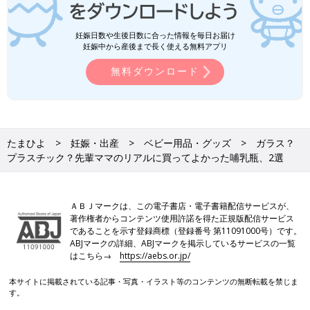
妊娠日数や生後日数に合った情報を毎日お届け
妊娠中から産後まで長く使える無料アプリ
無料ダウンロード
たまひよ
妊娠・出産
ベビー用品・グッズ
ガラス？
プラスチック？先輩ママのリアルに買ってよかった哺乳瓶、2選
ＡＢＪマークは、この電子書店・電子書籍配信サービスが、
著作権者からコンテンツ使用許諾を得た正規版配信サービス
であることを示す登録商標（登録番号 第11091000号）です。
ABJマークの詳細、ABJマークを掲示しているサービスの一覧
はこちら→
https://aebs.or.jp/
本サイトに掲載されている記事・写真・イラスト等のコンテンツの無断転載を禁じま
す。