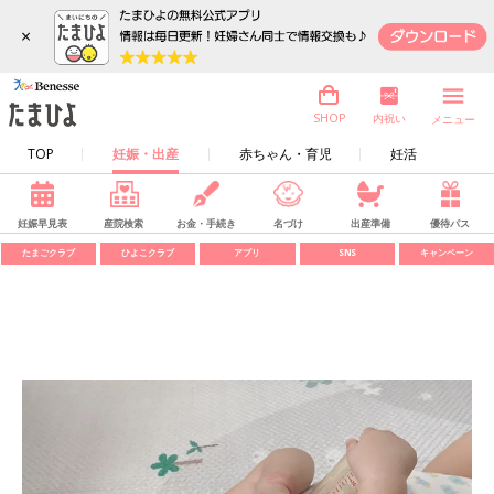
×
内祝い
SHOP
メニュー
TOP
妊娠・出産
赤ちゃん・育児
妊活
妊娠早見表
産院検索
お金・手続き
名づけ
出産準備
優待パス
たまごクラブ
ひよこクラブ
アプリ
SNS
キャンペーン