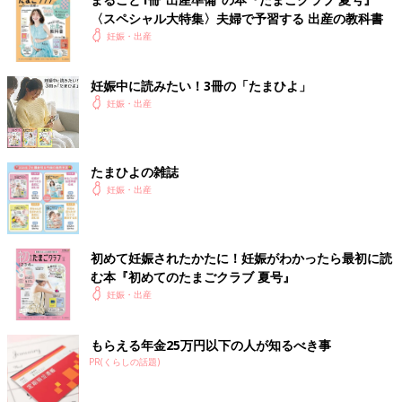
〈スペシャル大特集〉夫婦で予習する 出産の教科書
妊娠・出産
妊娠中に読みたい！3冊の「たまひよ」
妊娠・出産
たまひよの雑誌
妊娠・出産
初めて妊娠されたかたに！妊娠がわかったら最初に読
む本『初めてのたまごクラブ 夏号』
妊娠・出産
もらえる年金25万円以下の人が知るべき事
PR(くらしの話題)