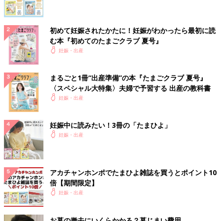
初めて妊娠されたかたに！妊娠がわかったら最初に読
む本『初めてのたまごクラブ 夏号』
妊娠・出産
まるごと1冊“出産準備”の本『たまごクラブ 夏号』
〈スペシャル大特集〉夫婦で予習する 出産の教科書
妊娠・出産
妊娠中に読みたい！3冊の「たまひよ」
妊娠・出産
アカチャンホンポでたまひよ雑誌を買うとポイント10
倍【期間限定】
妊娠・出産
お墓の撤去にいくらかかる？墓じまい費用