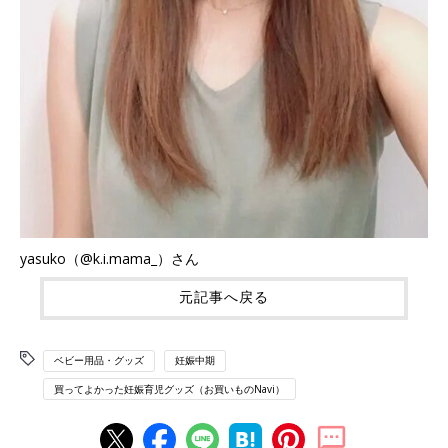
yasuko（@k.i.mama_）さん
元記事へ戻る
ベビー用品・グッズ
妊娠中期
買ってよかった妊娠育児グッズ（お買いものNavi）