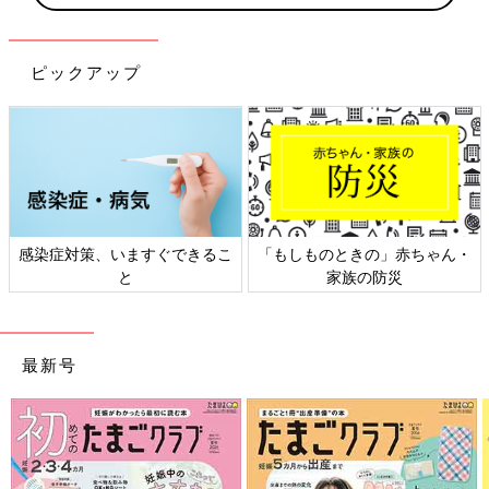
ピックアップ
日本外来小児科学会リーフレッ
六星占術 細木かおりさんの人生
ト検討会
相談
最新号