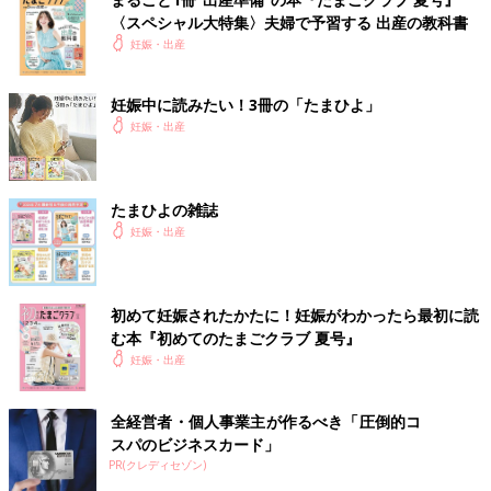
〈スペシャル大特集〉夫婦で予習する 出産の教科書
妊娠・出産
妊娠中に読みたい！3冊の「たまひよ」
妊娠・出産
たまひよの雑誌
妊娠・出産
初めて妊娠されたかたに！妊娠がわかったら最初に読
む本『初めてのたまごクラブ 夏号』
妊娠・出産
全経営者・個人事業主が作るべき「圧倒的コ
スパのビジネスカード」
PR(クレディセゾン)