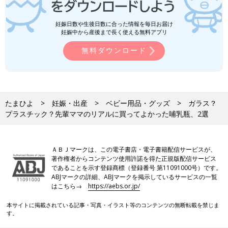
妊娠日数や生後日数に合った情報を毎日お届け
妊娠中から産後まで長く使える無料アプリ
無料ダウンロード
たまひよ
妊娠・出産
ベビー用品・グッズ
ガラス？
プラスチック？先輩ママのリアルに買ってよかった哺乳瓶、2選
ＡＢＪマークは、この電子書店・電子書籍配信サービスが、
著作権者からコンテンツ使用許諾を得た正規版配信サービス
であることを示す登録商標（登録番号 第11091000号）です。
ABJマークの詳細、ABJマークを掲示しているサービスの一覧
はこちら→
https://aebs.or.jp/
本サイトに掲載されている記事・写真・イラスト等のコンテンツの無断転載を禁じま
す。