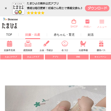
×
内祝い
SHOP
メニュー
TOP
妊娠・出産
赤ちゃん・育児
妊活
妊娠早見表
産院検索
お金・手続き
名づけ
出産準備
優待パス
たまごクラブ
ひよこクラブ
アプリ
SNS
キャンペーン