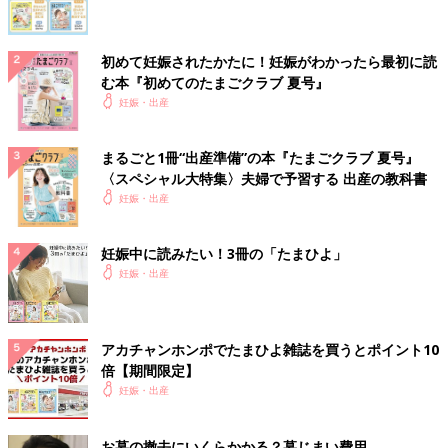
初めて妊娠されたかたに！妊娠がわかったら最初に読
む本『初めてのたまごクラブ 夏号』
妊娠・出産
まるごと1冊“出産準備”の本『たまごクラブ 夏号』
〈スペシャル大特集〉夫婦で予習する 出産の教科書
妊娠・出産
妊娠中に読みたい！3冊の「たまひよ」
妊娠・出産
アカチャンホンポでたまひよ雑誌を買うとポイント10
倍【期間限定】
妊娠・出産
お墓の撤去にいくらかかる？墓じまい費用