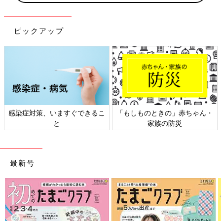
ピックアップ
日本外来小児科学会リーフレッ
六星占術 細木かおりさんの人生
ト検討会
相談
最新号