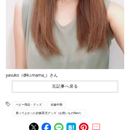
yasuko（@k.i.mama_）さん
元記事へ戻る
ベビー用品・グッズ
妊娠中期
買ってよかった妊娠育児グッズ（お買いものNavi）