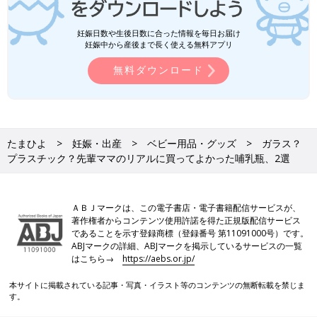
妊娠日数や生後日数に合った情報を毎日お届け
妊娠中から産後まで長く使える無料アプリ
無料ダウンロード
たまひよ
妊娠・出産
ベビー用品・グッズ
ガラス？
プラスチック？先輩ママのリアルに買ってよかった哺乳瓶、2選
ＡＢＪマークは、この電子書店・電子書籍配信サービスが、
著作権者からコンテンツ使用許諾を得た正規版配信サービス
であることを示す登録商標（登録番号 第11091000号）です。
ABJマークの詳細、ABJマークを掲示しているサービスの一覧
はこちら→
https://aebs.or.jp/
本サイトに掲載されている記事・写真・イラスト等のコンテンツの無断転載を禁じま
す。