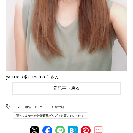
yasuko（@k.i.mama_）さん
元記事へ戻る
ベビー用品・グッズ
妊娠中期
買ってよかった妊娠育児グッズ（お買いものNavi）