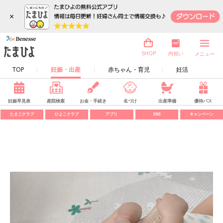
×
内祝い
SHOP
メニュー
TOP
妊娠・出産
赤ちゃん・育児
妊活
妊娠早見表
産院検索
お金・手続き
名づけ
出産準備
優待パス
たまごクラブ
ひよこクラブ
アプリ
SNS
キャンペーン