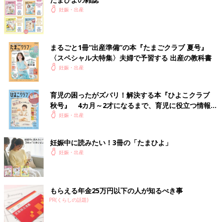
妊娠・出産
まるごと1冊“出産準備”の本『たまごクラブ 夏号』
〈スペシャル大特集〉夫婦で予習する 出産の教科書
妊娠・出産
育児の困ったがズバリ！解決する本『ひよこクラブ
秋号』 4カ月～2才になるまで、育児に役立つ情報が
いっぱい！
妊娠・出産
妊娠中に読みたい！3冊の「たまひよ」
妊娠・出産
もらえる年金25万円以下の人が知るべき事
PR(くらしの話題)