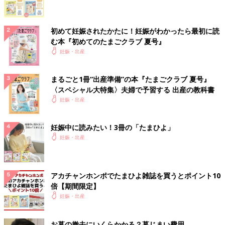
初めて妊娠されたかたに！妊娠がわかったら最初に読
む本『初めてのたまごクラブ 夏号』
妊娠・出産
まるごと1冊“出産準備”の本『たまごクラブ 夏号』
〈スペシャル大特集〉夫婦で予習する 出産の教科書
妊娠・出産
妊娠中に読みたい！3冊の「たまひよ」
妊娠・出産
アカチャンホンポでたまひよ雑誌を買うとポイント10
倍【期間限定】
妊娠・出産
お墓の撤去にいくらかかる？墓じまい費用