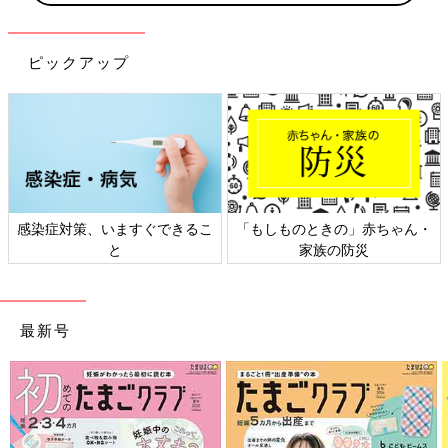
ピックアップ
日本外来小児科学会リーフレッ
六星占術 細木かおりさんの人生
ト検討会
相談
最新号