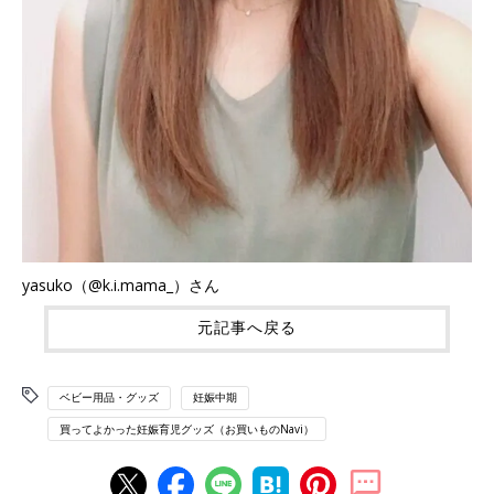
yasuko（@k.i.mama_）さん
元記事へ戻る
ベビー用品・グッズ
妊娠中期
買ってよかった妊娠育児グッズ（お買いものNavi）