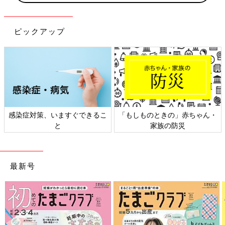
ピックアップ
日本外来小児科学会リーフレッ
六星占術 細木かおりさんの人生
ト検討会
相談
最新号