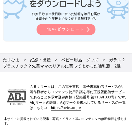
妊娠日数や生後日数に合った情報を毎日お届け
妊娠中から産後まで長く使える無料アプリ
無料ダウンロード
たまひよ
妊娠・出産
ベビー用品・グッズ
ガラス？
プラスチック？先輩ママのリアルに買ってよかった哺乳瓶、2選
ＡＢＪマークは、この電子書店・電子書籍配信サービスが、
著作権者からコンテンツ使用許諾を得た正規版配信サービス
であることを示す登録商標（登録番号 第11091000号）です。
ABJマークの詳細、ABJマークを掲示しているサービスの一覧
はこちら→
https://aebs.or.jp/
本サイトに掲載されている記事・写真・イラスト等のコンテンツの無断転載を禁じま
す。