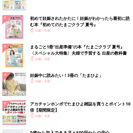
初めて妊娠されたかたに！妊娠がわかったら最初に読
む本『初めてのたまごクラブ 夏号』
妊娠・出産
まるごと1冊“出産準備”の本『たまごクラブ 夏号』
〈スペシャル大特集〉夫婦で予習する 出産の教科書
妊娠・出産
妊娠中に読みたい！3冊の「たまひよ」
妊娠・出産
アカチャンホンポでたまひよ雑誌を買うとポイント10
倍【期間限定】
妊娠・出産
0歳から加入できる月々500円からの安心