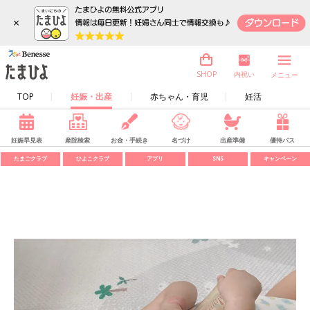
×
内祝い
SHOP
メニュー
TOP
妊娠・出産
赤ちゃん・育児
妊活
妊娠早見表
産院検索
お金・手続き
名づけ
出産準備
優待パス
たまごクラブ
ひよこクラブ
アプリ
SNS
キャンペーン