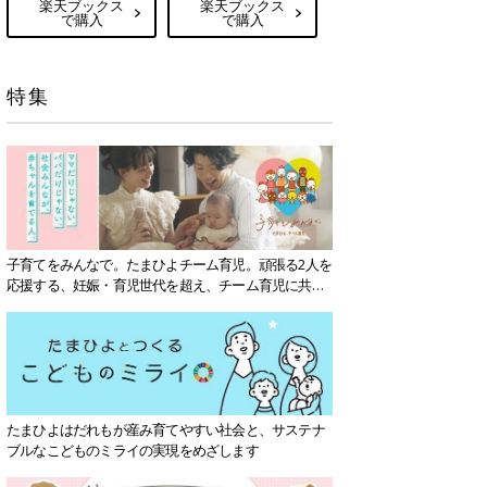
楽天ブックス
楽天ブックス
で購入
で購入
特集
子育てをみんなで。たまひよチーム育児。頑張る2人を
応援する、妊娠・育児世代を超え、チーム育児に共感
する社会を目指していきます。
たまひよはだれもが産み育てやすい社会と、サステナ
ブルなこどものミライの実現をめざします