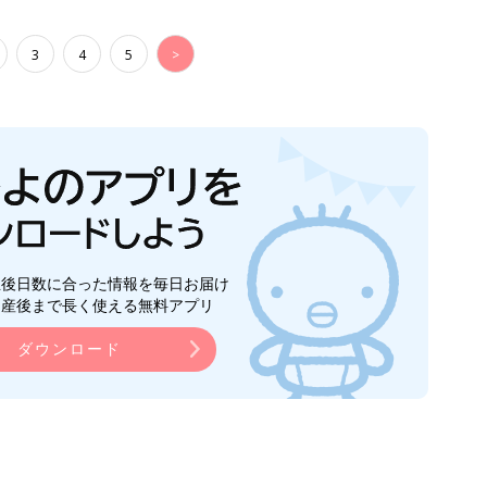
3
4
5
>
生後日数に合った情報を毎日お届け
ら産後まで長く使える無料アプリ
ダウンロード