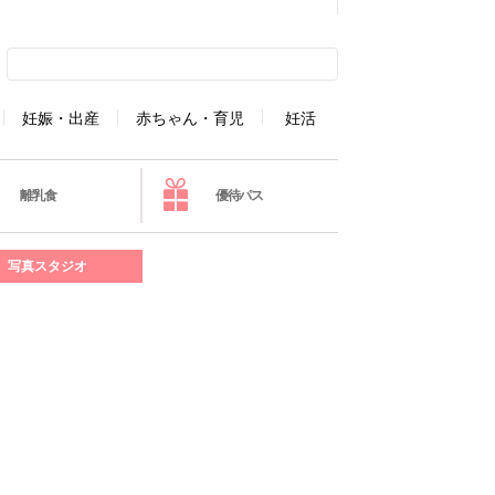
妊娠・出産
赤ちゃん・育児
妊活
離乳食
優待パス
写真スタジオ