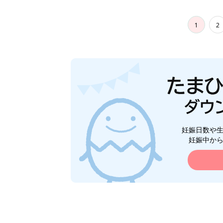
1
2
妊娠日数や
妊娠中か