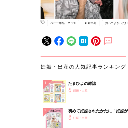
ベビー用品・グッズ
妊娠中期
買ってよかった妊
妊娠・出産の人気記事ランキング
たまひよの雑誌
妊娠・出産
初めて妊娠されたかたに！妊娠が
ったら最初に読む本『初めてのた
妊娠・出産
クラブ 夏号』