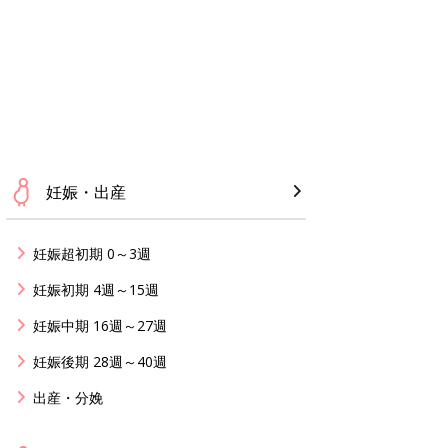
妊娠・出産
妊娠超初期 0～3週
妊娠初期 4週～15週
妊娠中期 16週～27週
妊娠後期 28週～40週
出産・分娩