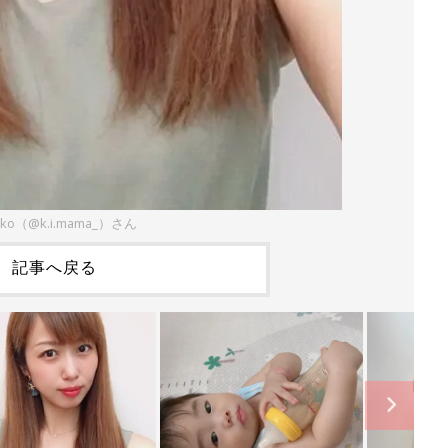
uko（@k.i.mama_）さん
記事へ戻る