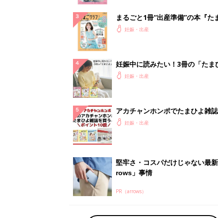
まるごと1冊“出産準備”の本『た
クラブ 夏号』〈スペシャル大特
妊娠・出産
夫婦で予習する 出産の教科書
妊娠中に読みたい！3冊の「たま
よ」
妊娠・出産
アカチャンホンポでたまひよ雑誌
うとポイント10倍【期間限定】
妊娠・出産
堅牢さ・コスパだけじゃない最新
rows」事情
PR（arrows）