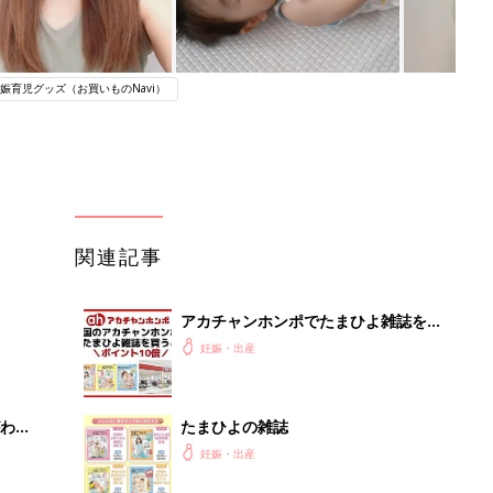
娠育児グッズ（お買いものNavi）
関連記事
アカチャンホンポでたまひよ雑誌を買
うとポイント10倍【期間限定】
妊娠・出産
わか
たまひよの雑誌
まご
妊娠・出産