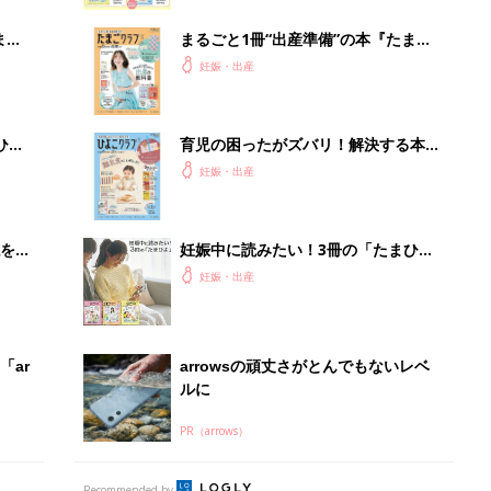
まご
まるごと1冊“出産準備”の本『たまご
集〉
クラブ 夏号』〈スペシャル大特集〉
妊娠・出産
夫婦で予習する 出産の教科書
ひ
育児の困ったがズバリ！解決する本
『ひよこクラブ 秋号』 4カ月～2才
妊娠・出産
になるまで、育児に役立つ情報がいっ
ぱい！
を買
妊娠中に読みたい！3冊の「たまひ
よ」
妊娠・出産
「ar
arrowsの頑丈さがとんでもないレベ
ルに
PR（arrows）
Recommended by