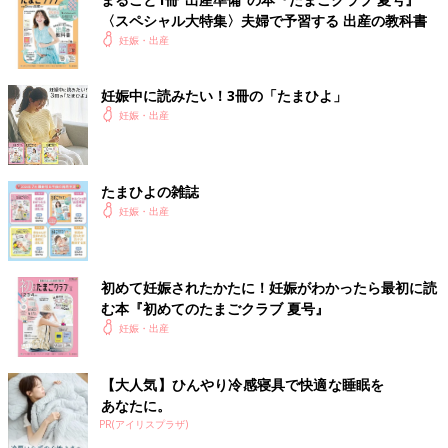
〈スペシャル大特集〉夫婦で予習する 出産の教科書
妊娠・出産
妊娠中に読みたい！3冊の「たまひよ」
妊娠・出産
たまひよの雑誌
妊娠・出産
初めて妊娠されたかたに！妊娠がわかったら最初に読
む本『初めてのたまごクラブ 夏号』
妊娠・出産
【大人気】ひんやり冷感寝具で快適な睡眠を
あなたに。
PR(アイリスプラザ)