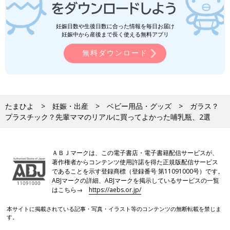
妊娠日数や生後日数に合った情報を毎日お届け
妊娠中から産後まで長く使える無料アプリ
無料ダウンロード
たまひよ
妊娠・出産
ベビー用品・グッズ
ガラス？
プラスチック？先輩ママのリアルに買ってよかった哺乳瓶、2選
ＡＢＪマークは、この電子書店・電子書籍配信サービスが、
著作権者からコンテンツ使用許諾を得た正規版配信サービス
であることを示す登録商標（登録番号 第11091000号）です。
ABJマークの詳細、ABJマークを掲示しているサービスの一覧
はこちら→
https://aebs.or.jp/
本サイトに掲載されている記事・写真・イラスト等のコンテンツの無断転載を禁じま
す。