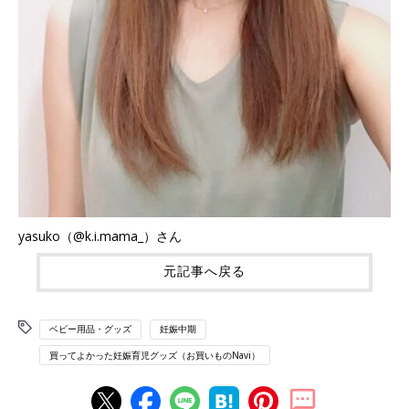
yasuko（@k.i.mama_）さん
元記事へ戻る
ベビー用品・グッズ
妊娠中期
買ってよかった妊娠育児グッズ（お買いものNavi）