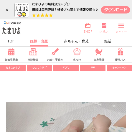
×
内祝い
SHOP
メニュー
TOP
妊娠・出産
赤ちゃん・育児
妊活
妊娠早見表
産院検索
お金・手続き
名づけ
出産準備
優待パス
たまごクラブ
ひよこクラブ
アプリ
SNS
キャンペーン