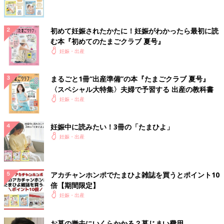
初めて妊娠されたかたに！妊娠がわかったら最初に読
む本『初めてのたまごクラブ 夏号』
妊娠・出産
まるごと1冊“出産準備”の本『たまごクラブ 夏号』
〈スペシャル大特集〉夫婦で予習する 出産の教科書
妊娠・出産
妊娠中に読みたい！3冊の「たまひよ」
妊娠・出産
アカチャンホンポでたまひよ雑誌を買うとポイント10
倍【期間限定】
妊娠・出産
お墓の撤去にいくらかかる？墓じまい費用