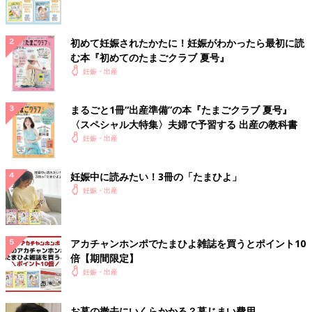
初めて妊娠されたかたに！妊娠がわかったら最初に読
む本『初めてのたまごクラブ 夏号』
妊娠・出産
まるごと1冊“出産準備”の本『たまごクラブ 夏号』
〈スペシャル大特集〉夫婦で予習する 出産の教科書
妊娠・出産
妊娠中に読みたい！3冊の「たまひよ」
妊娠・出産
アカチャンホンポでたまひよ雑誌を買うとポイント10
倍【期間限定】
妊娠・出産
お墓の撤去にいくらかかる？墓じまい費用