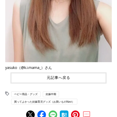
yasuko（@k.i.mama_）さん
元記事へ戻る
ベビー用品・グッズ
妊娠中期
買ってよかった妊娠育児グッズ（お買いものNavi）