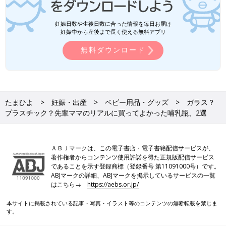
妊娠日数や生後日数に合った情報を毎日お届け
妊娠中から産後まで長く使える無料アプリ
無料ダウンロード
たまひよ
妊娠・出産
ベビー用品・グッズ
ガラス？
プラスチック？先輩ママのリアルに買ってよかった哺乳瓶、2選
ＡＢＪマークは、この電子書店・電子書籍配信サービスが、
著作権者からコンテンツ使用許諾を得た正規版配信サービス
であることを示す登録商標（登録番号 第11091000号）です。
ABJマークの詳細、ABJマークを掲示しているサービスの一覧
はこちら→
https://aebs.or.jp/
本サイトに掲載されている記事・写真・イラスト等のコンテンツの無断転載を禁じま
す。