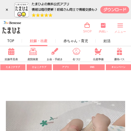
×
内祝い
SHOP
メニュー
TOP
妊娠・出産
赤ちゃん・育児
妊活
妊娠早見表
産院検索
お金・手続き
名づけ
出産準備
優待パス
たまごクラブ
ひよこクラブ
アプリ
SNS
キャンペーン