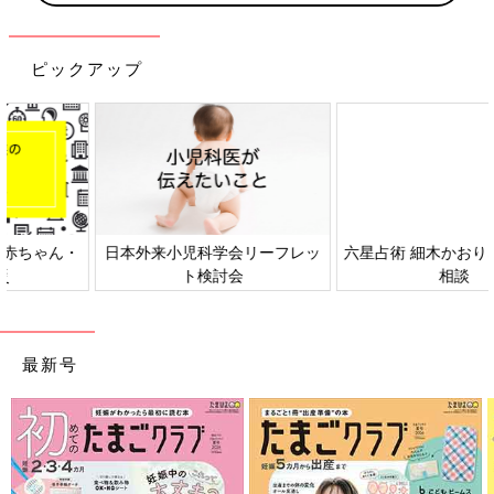
ピックアップ
日本外来小児科学会リーフレッ
六星占術 細木かおりさんの人生
ト検討会
相談
最新号