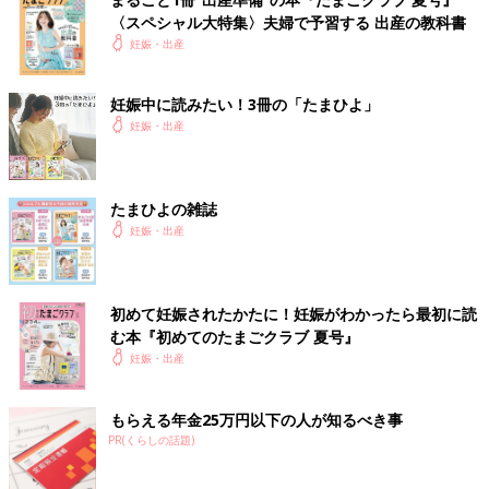
〈スペシャル大特集〉夫婦で予習する 出産の教科書
妊娠・出産
妊娠中に読みたい！3冊の「たまひよ」
妊娠・出産
たまひよの雑誌
妊娠・出産
初めて妊娠されたかたに！妊娠がわかったら最初に読
む本『初めてのたまごクラブ 夏号』
妊娠・出産
もらえる年金25万円以下の人が知るべき事
PR(くらしの話題)