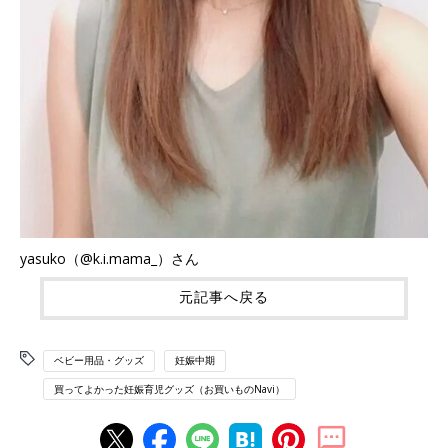
yasuko（@k.i.mama_）さん
元記事へ戻る
ベビー用品・グッズ
妊娠中期
買ってよかった妊娠育児グッズ（お買いものNavi）