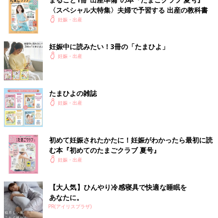
〈スペシャル大特集〉夫婦で予習する 出産の教科書
妊娠・出産
妊娠中に読みたい！3冊の「たまひよ」
妊娠・出産
たまひよの雑誌
妊娠・出産
初めて妊娠されたかたに！妊娠がわかったら最初に読
む本『初めてのたまごクラブ 夏号』
妊娠・出産
【大人気】ひんやり冷感寝具で快適な睡眠を
あなたに。
PR(アイリスプラザ)