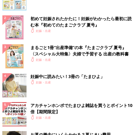
初めて妊娠されたかたに！妊娠がわかったら最初に読
む本『初めてのたまごクラブ 夏号』
妊娠・出産
まるごと1冊“出産準備”の本『たまごクラブ 夏号』
〈スペシャル大特集〉夫婦で予習する 出産の教科書
妊娠・出産
妊娠中に読みたい！3冊の「たまひよ」
妊娠・出産
アカチャンホンポでたまひよ雑誌を買うとポイント10
倍【期間限定】
妊娠・出産
お墓の撤去にいくらかかる？墓じまい費用