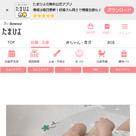
×
内祝い
SHOP
メニュー
TOP
妊娠・出産
赤ちゃん・育児
妊活
妊娠早見表
産院検索
お金・手続き
名づけ
出産準備
優待パス
たまごクラブ
ひよこクラブ
アプリ
SNS
キャンペーン