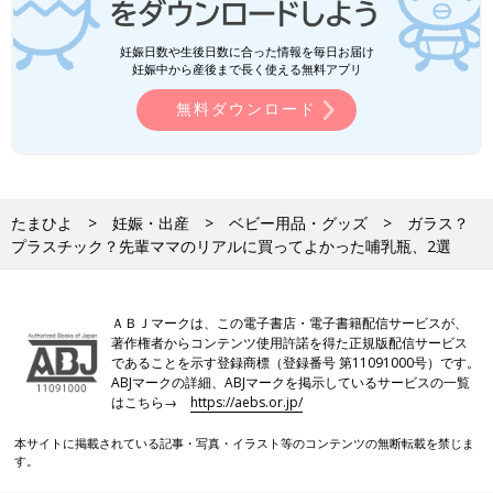
妊娠日数や生後日数に合った情報を毎日お届け
妊娠中から産後まで長く使える無料アプリ
無料ダウンロード
たまひよ
妊娠・出産
ベビー用品・グッズ
ガラス？
プラスチック？先輩ママのリアルに買ってよかった哺乳瓶、2選
ＡＢＪマークは、この電子書店・電子書籍配信サービスが、
著作権者からコンテンツ使用許諾を得た正規版配信サービス
であることを示す登録商標（登録番号 第11091000号）です。
ABJマークの詳細、ABJマークを掲示しているサービスの一覧
はこちら→
https://aebs.or.jp/
本サイトに掲載されている記事・写真・イラスト等のコンテンツの無断転載を禁じま
す。