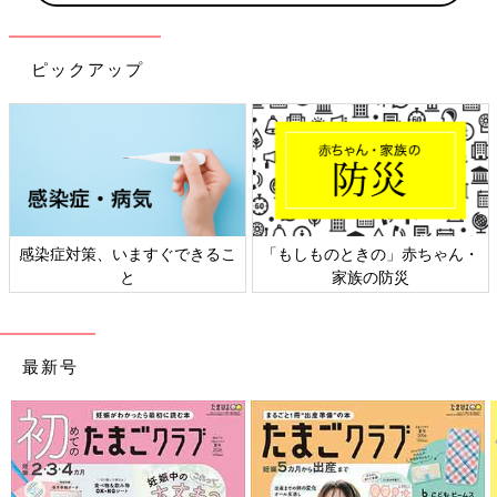
ピックアップ
日本外来小児科学会リーフレッ
六星占術 細木かおりさんの人生
ト検討会
相談
最新号