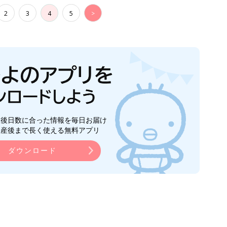
2
3
4
5
>
生後日数に合った情報を毎日お届け
ら産後まで長く使える無料アプリ
ダウンロード