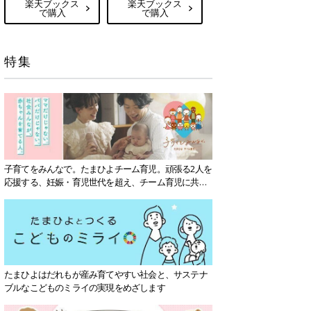
楽天ブックス
楽天ブックス
で購入
で購入
特集
子育てをみんなで。たまひよチーム育児。頑張る2人を
応援する、妊娠・育児世代を超え、チーム育児に共感
する社会を目指していきます。
たまひよはだれもが産み育てやすい社会と、サステナ
ブルなこどものミライの実現をめざします