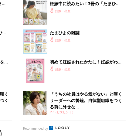
まご
妊娠中に読みたい！3冊の「たまひ
集〉
よ」
妊娠・出産
ひ
たまひよの雑誌
妊娠・出産
を買
初めて妊娠されたかたに！妊娠がわか
ったら最初に読む本『初めてのたまご
妊娠・出産
クラブ 夏号』
嘆く
「うちの社員はやる気がない」と嘆く
つく
リーダーへの警鐘。自律型組織をつく
る前に外せな...
PR（ビズヒント）
Recommended by