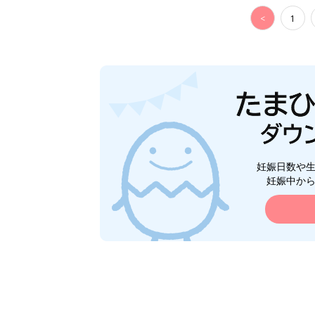
<
1
妊娠日数や
妊娠中か