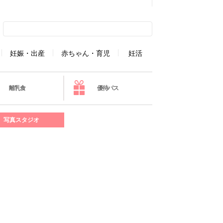
妊娠・出産
赤ちゃん・育児
妊活
離乳食
優待パス
写真スタジオ