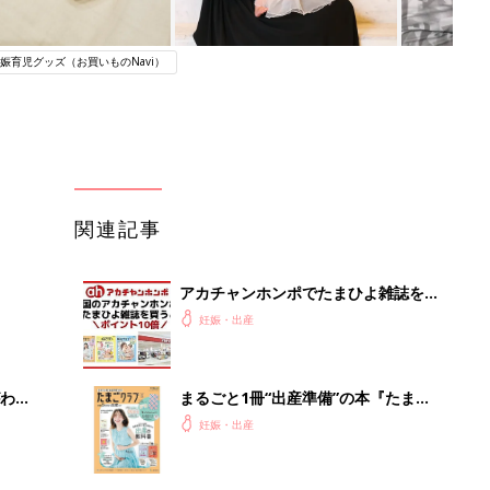
娠育児グッズ（お買いものNavi）
関連記事
アカチャンホンポでたまひよ雑誌を買
うとポイント10倍【期間限定】
妊娠・出産
わか
まるごと1冊“出産準備”の本『たまご
まご
クラブ 夏号』〈スペシャル大特集〉
妊娠・出産
夫婦で予習する 出産の教科書