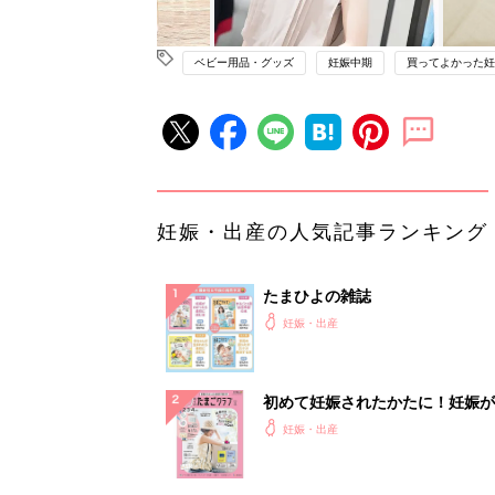
ベビー用品・グッズ
妊娠中期
買ってよかった妊
妊娠・出産の人気記事ランキング
たまひよの雑誌
妊娠・出産
初めて妊娠されたかたに！妊娠が
ったら最初に読む本『初めてのた
妊娠・出産
クラブ 夏号』