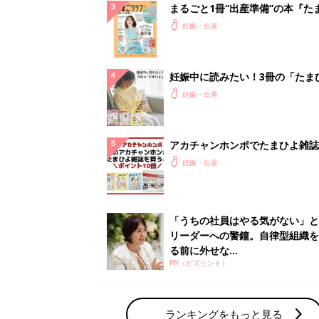
まるごと1冊“出産準備”の本『た
クラブ 夏号』〈スペシャル大特
妊娠・出産
夫婦で予習する 出産の教科書
妊娠中に読みたい！3冊の「たま
よ」
妊娠・出産
アカチャンホンポでたまひよ雑誌
うとポイント10倍【期間限定】
妊娠・出産
「うちの社員はやる気がない」と
リーダーへの警鐘。自律型組織を
る前に外せな...
PR（ビズヒント）
ランキングをもっと見る