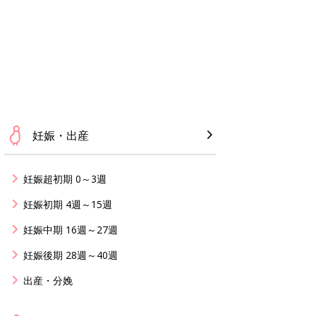
妊娠・出産
妊娠超初期 0～3週
妊娠初期 4週～15週
妊娠中期 16週～27週
妊娠後期 28週～40週
出産・分娩