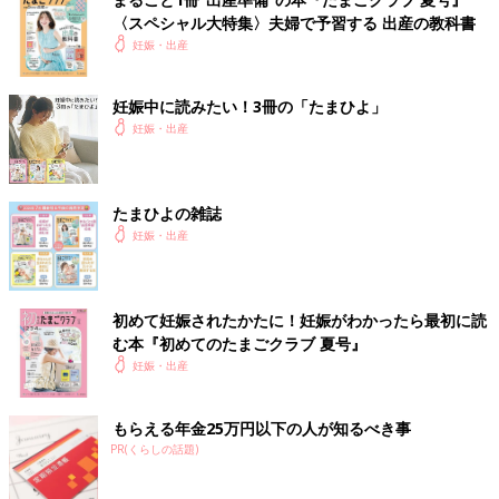
〈スペシャル大特集〉夫婦で予習する 出産の教科書
妊娠・出産
妊娠中に読みたい！3冊の「たまひよ」
妊娠・出産
たまひよの雑誌
妊娠・出産
初めて妊娠されたかたに！妊娠がわかったら最初に読
む本『初めてのたまごクラブ 夏号』
妊娠・出産
もらえる年金25万円以下の人が知るべき事
PR(くらしの話題)