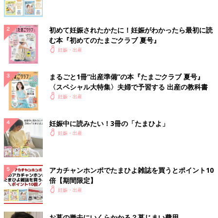
初めて妊娠されたかたに！妊娠がわかったら最初に読
む本『初めてのたまごクラブ 夏号』
妊娠・出産
まるごと1冊“出産準備”の本『たまごクラブ 夏号』
〈スペシャル大特集〉夫婦で予習する 出産の教科書
妊娠・出産
妊娠中に読みたい！3冊の「たまひよ」
妊娠・出産
アカチャンホンポでたまひよ雑誌を買うとポイント10
倍【期間限定】
妊娠・出産
お墓の撤去にいくらかかる？墓じまい費用