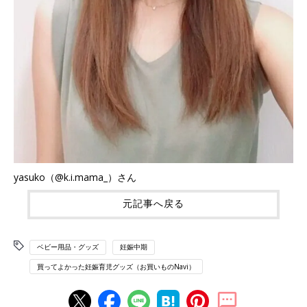
yasuko（@k.i.mama_）さん
元記事へ戻る
ベビー用品・グッズ
妊娠中期
買ってよかった妊娠育児グッズ（お買いものNavi）