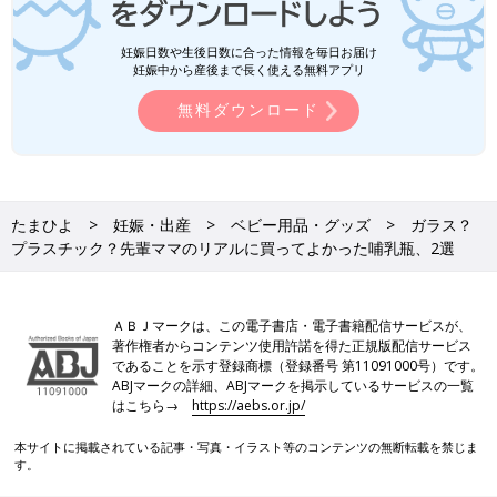
妊娠日数や生後日数に合った情報を毎日お届け
妊娠中から産後まで長く使える無料アプリ
無料ダウンロード
たまひよ
妊娠・出産
ベビー用品・グッズ
ガラス？
プラスチック？先輩ママのリアルに買ってよかった哺乳瓶、2選
ＡＢＪマークは、この電子書店・電子書籍配信サービスが、
著作権者からコンテンツ使用許諾を得た正規版配信サービス
であることを示す登録商標（登録番号 第11091000号）です。
ABJマークの詳細、ABJマークを掲示しているサービスの一覧
はこちら→
https://aebs.or.jp/
本サイトに掲載されている記事・写真・イラスト等のコンテンツの無断転載を禁じま
す。