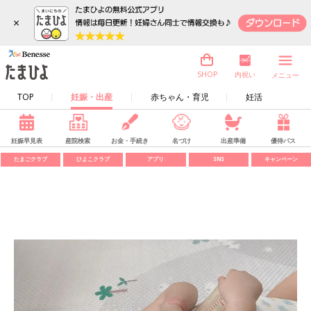
×
内祝い
SHOP
メニュー
TOP
妊娠・出産
赤ちゃん・育児
妊活
妊娠早見表
産院検索
お金・手続き
名づけ
出産準備
優待パス
たまごクラブ
ひよこクラブ
アプリ
SNS
キャンペーン