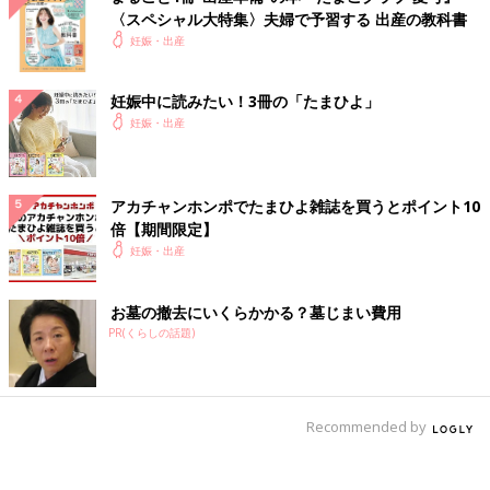
〈スペシャル大特集〉夫婦で予習する 出産の教科書
妊娠・出産
妊娠中に読みたい！3冊の「たまひよ」
妊娠・出産
アカチャンホンポでたまひよ雑誌を買うとポイント10
倍【期間限定】
妊娠・出産
お墓の撤去にいくらかかる？墓じまい費用
PR(くらしの話題)
Recommended by