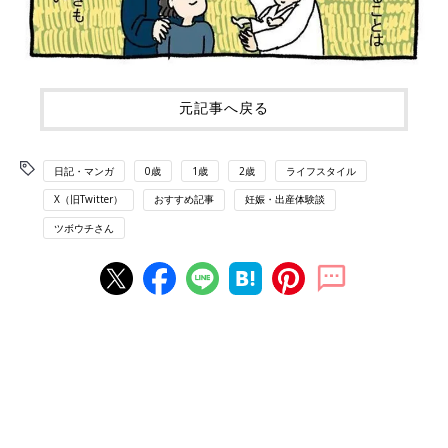
元記事へ戻る
日記・マンガ
0歳
1歳
2歳
ライフスタイル
X（旧Twitter）
おすすめ記事
妊娠・出産体験談
ツボウチさん