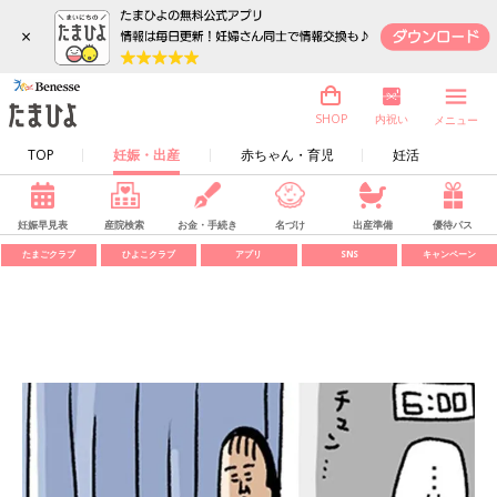
×
内祝い
SHOP
メニュー
TOP
妊娠・出産
赤ちゃん・育児
妊活
妊娠早見表
産院検索
お金・手続き
名づけ
出産準備
優待パス
たまごクラブ
ひよこクラブ
アプリ
SNS
キャンペーン