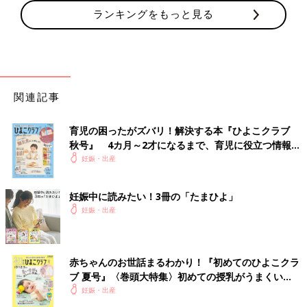
ランキングをもっと見る
関連記事
育児の困ったがズバリ！解決する本『ひよこクラブ
秋号』 4カ月～2才になるまで、育児に役立つ情報が
いっぱい！
妊娠・出産
妊娠中に読みたい！3冊の「たまひよ」
妊娠・出産
赤ちゃんのお世話まるわかり！『初めてのひよこクラ
ブ 夏号』〈巻頭大特集〉初めての授乳がうまくい
く！ おっぱい・ミルクの基本と夏のトラブル 解決テ
妊娠・出産
ク