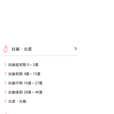
妊娠・出産
妊娠超初期 0～3週
妊娠初期 4週～15週
妊娠中期 16週～27週
妊娠後期 28週～40週
出産・分娩