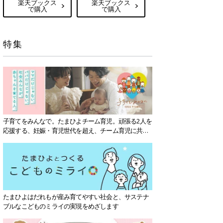
楽天ブックス
楽天ブックス
で購入
で購入
特集
子育てをみんなで。たまひよチーム育児。頑張る2人を
応援する、妊娠・育児世代を超え、チーム育児に共感
する社会を目指していきます。
たまひよはだれもが産み育てやすい社会と、サステナ
ブルなこどものミライの実現をめざします