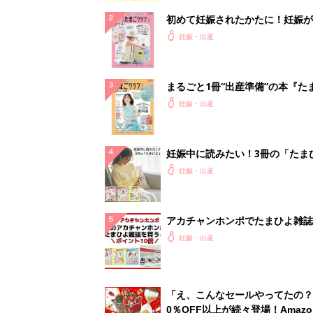
初めて妊娠されたかたに！妊娠が
ったら最初に読む本『初めてのた
妊娠・出産
クラブ 夏号』
まるごと1冊“出産準備”の本『た
クラブ 夏号』〈スペシャル大特
妊娠・出産
夫婦で予習する 出産の教科書
妊娠中に読みたい！3冊の「たま
よ」
妊娠・出産
アカチャンホンポでたまひよ雑誌
うとポイント10倍【期間限定】
妊娠・出産
「え、こんなセールやってたの？
0％OFF以上が続々登場！Amazo