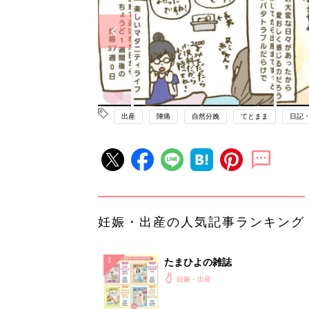
出産
陣痛
自然分娩
てとまま
日記
妊娠・出産の人気記事ランキング
たまひよの雑誌
妊娠・出産