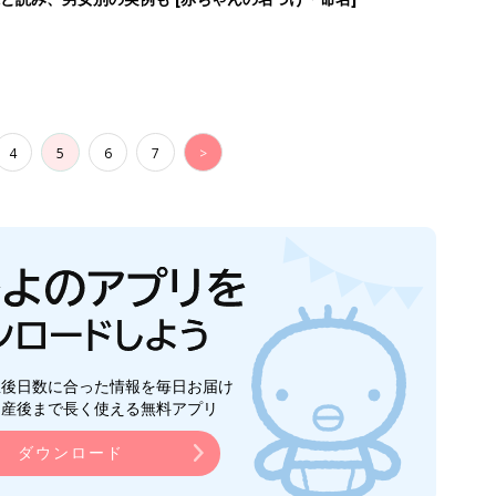
4
5
6
7
>
生後日数に合った情報を毎日お届け
ら産後まで長く使える無料アプリ
ダウンロード