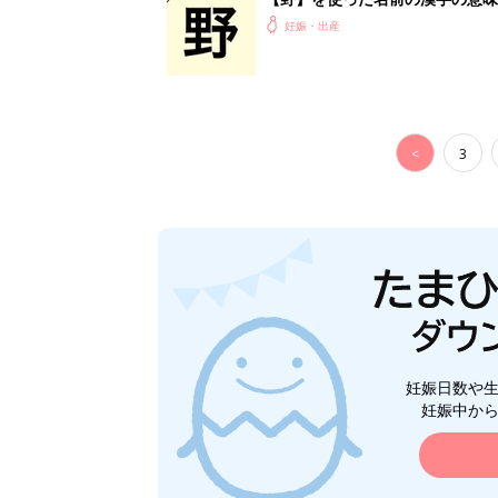
妊娠・出産
<
3
妊娠日数や
妊娠中か