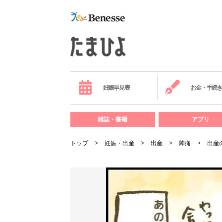
妊娠早見表
お金・手続
雑誌・書籍
アプリ
トップ
妊娠・出産
出産
陣痛
出産