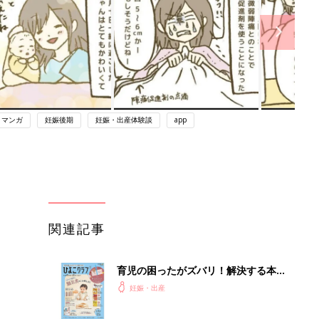
・マンガ
妊娠後期
妊娠・出産体験談
app
関連記事
育児の困ったがズバリ！解決する本
『ひよこクラブ 秋号』 4カ月～2才
妊娠・出産
になるまで、育児に役立つ情報がいっ
ぱい！