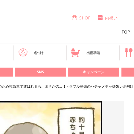
SHOP
内祝い
TOP
き
名づけ
出産準備
SNS
キャンペーン
のため救急車で運ばれるも、まさかの…【トラブル多発のハチャメチャ妊娠レポ#8