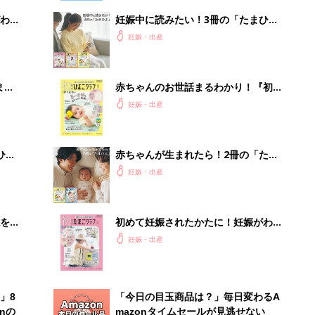
わか
妊娠中に読みたい！3冊の「たまひ
まご
よ」
妊娠・出産
まご
赤ちゃんのお世話まるわかり！『初め
集〉
てのひよこクラブ 夏号』〈巻頭大特
妊娠・出産
集〉初めての授乳がうまくいく！ お
っぱい・ミルクの基本と夏のトラブル
解決テク
ひ
赤ちゃんが生まれたら！2冊の「たま
ひよ」
妊娠・出産
を買
初めて妊娠されたかたに！妊娠がわか
ったら最初に読む本『初めてのたまご
妊娠・出産
クラブ 夏号』
」8
「今日の目玉商品は？」毎日変わるA
nの
mazonタイムセールが見逃せない