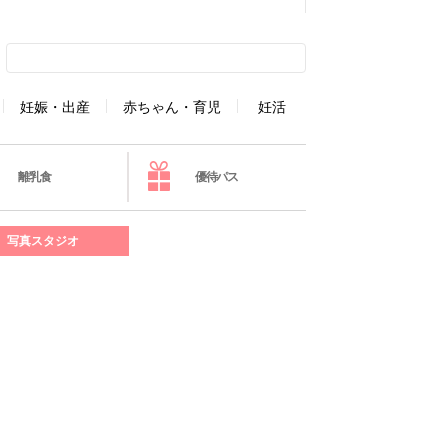
妊娠・出産
赤ちゃん・育児
妊活
離乳食
優待パス
写真スタジオ
】