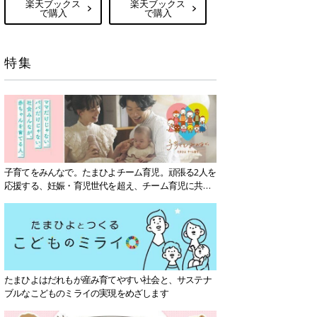
楽天ブックス
楽天ブックス
で購入
で購入
特集
子育てをみんなで。たまひよチーム育児。頑張る2人を
応援する、妊娠・育児世代を超え、チーム育児に共感
する社会を目指していきます。
たまひよはだれもが産み育てやすい社会と、サステナ
ブルなこどものミライの実現をめざします