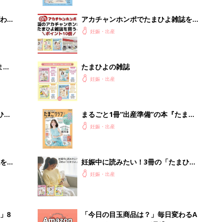
ぱい！
わか
アカチャンホンポでたまひよ雑誌を買
まご
うとポイント10倍【期間限定】
妊娠・出産
まご
たまひよの雑誌
集〉
妊娠・出産
ひ
まるごと1冊“出産準備”の本『たまご
クラブ 夏号』〈スペシャル大特集〉
妊娠・出産
夫婦で予習する 出産の教科書
を買
妊娠中に読みたい！3冊の「たまひ
よ」
妊娠・出産
」8
「今日の目玉商品は？」毎日変わるA