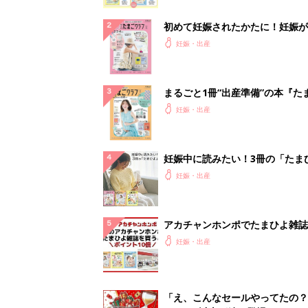
初めて妊娠されたかたに！妊娠が
ったら最初に読む本『初めてのた
妊娠・出産
クラブ 夏号』
まるごと1冊“出産準備”の本『た
クラブ 夏号』〈スペシャル大特
妊娠・出産
夫婦で予習する 出産の教科書
妊娠中に読みたい！3冊の「たま
よ」
妊娠・出産
アカチャンホンポでたまひよ雑誌
うとポイント10倍【期間限定】
妊娠・出産
「え、こんなセールやってたの？