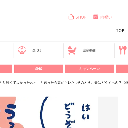
SHOP
内祝い
TOP
き
名づけ
出産準備
SNS
キャンペーン
わり軽くてよかったね～」と言ったら妻がキレた…そのとき、夫はどうすべき？【