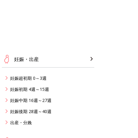
妊娠・出産
妊娠超初期 0～3週
妊娠初期 4週～15週
妊娠中期 16週～27週
妊娠後期 28週～40週
出産・分娩