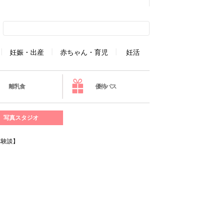
妊娠・出産
赤ちゃん・育児
妊活
離乳食
優待パス
写真スタジオ
体験談】