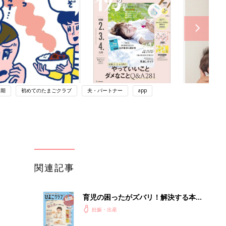
初期
初めてのたまごクラブ
夫・パートナー
app
関連記事
育児の困ったがズバリ！解決する本
『ひよこクラブ 秋号』 4カ月～2才
妊娠・出産
になるまで、育児に役立つ情報がいっ