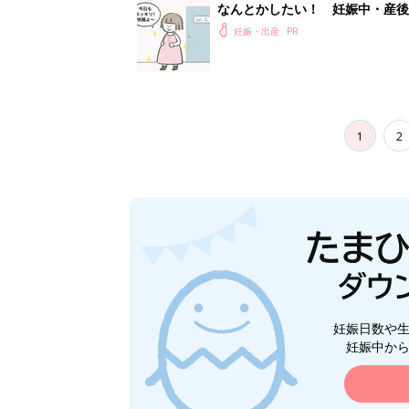
なんとかしたい！ 妊娠中・産
妊娠・出産
1
2
妊娠日数や
妊娠中か