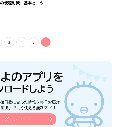
後の便秘対策 基本とコツ
3
4
5
>
生後日数に合った情報を毎日お届け
ら産後まで長く使える無料アプリ
ダウンロード