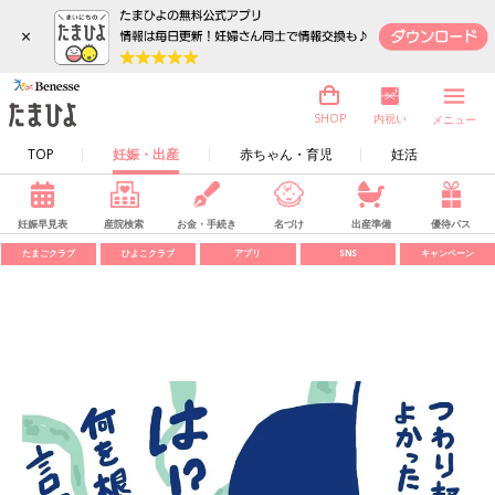
×
内祝い
SHOP
メニュー
TOP
妊娠・出産
赤ちゃん・育児
妊活
妊娠早見表
産院検索
お金・手続き
名づけ
出産準備
優待パス
たまごクラブ
ひよこクラブ
アプリ
SNS
キャンペーン