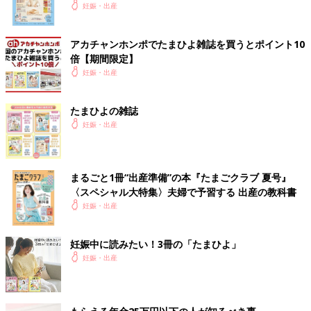
いっぱい！
妊娠・出産
アカチャンホンポでたまひよ雑誌を買うとポイント10
倍【期間限定】
妊娠・出産
たまひよの雑誌
妊娠・出産
まるごと1冊“出産準備”の本『たまごクラブ 夏号』
〈スペシャル大特集〉夫婦で予習する 出産の教科書
妊娠・出産
妊娠中に読みたい！3冊の「たまひよ」
妊娠・出産