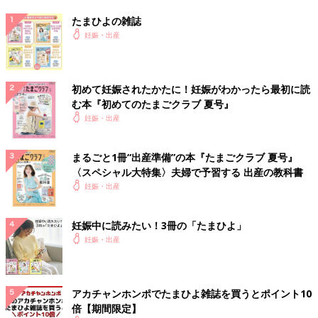
たまひよの雑誌
妊娠・出産
初めて妊娠されたかたに！妊娠がわかったら最初に読
む本『初めてのたまごクラブ 夏号』
妊娠・出産
まるごと1冊“出産準備”の本『たまごクラブ 夏号』
〈スペシャル大特集〉夫婦で予習する 出産の教科書
妊娠・出産
妊娠中に読みたい！3冊の「たまひよ」
妊娠・出産
アカチャンホンポでたまひよ雑誌を買うとポイント10
倍【期間限定】